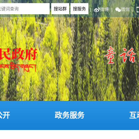
|
微博
|
微信
|
公开
政务服务
互