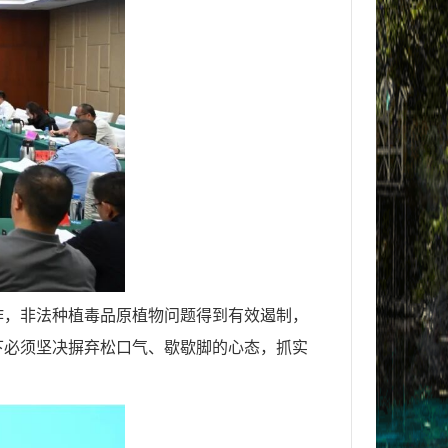
作，非法种植毒品原植物问题得到有效遏制，
下必须坚决摒弃松口气、歇歇脚的心态，抓实