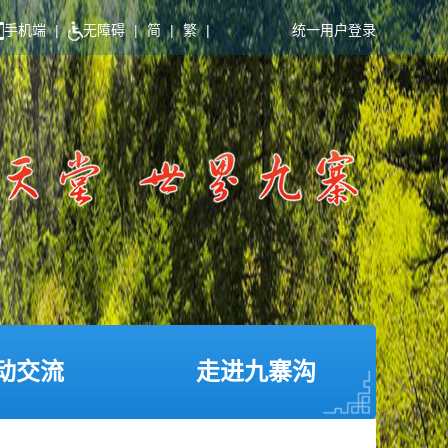
手机端
|
无障碍
|
简
|
繁
|
统一用户登录
动交流
走进九寨沟