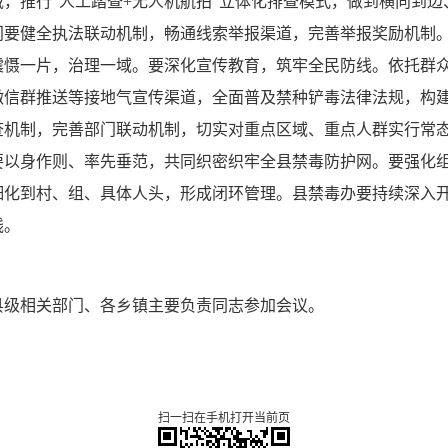
，推行“人工踏查+无人机航拍”立体化排查模式，做到横向到
门要健全执法联动机制，畅通线索举报渠道，完善举报奖励机制
慑一片，治理一域。要深化宣传教育，筑牢全民防线。依托群众
微信群推送等接地气宣传渠道，全面普及禁种铲毒法律法规，构
查机制，完善部门联动机制，切实对重点区域、重点人群实行常
要以身作则、率先垂范，共同织密织牢全县禁毒防护网。要强化
细化到村、组、具体人头，形成闭环管理。县禁毒办要持续深入
线。
县级相关部门、各乡镇主要负责同志参加会议。
扫一扫在手机打开当前页