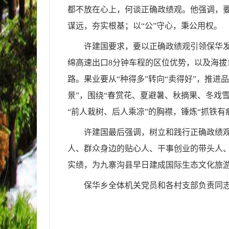
都不放在心上，何谈正确政绩观。他强调，要准
谋远，夯实根基；以“公”守心，秉公用权。
许建国要求，要以正确政绩观引领保华发展
绵高速出口8分钟车程的区位优势，以及海拔
路。果业要从“种得多”转向“卖得好”，推进
景”，围绕“春赏花、夏避暑、秋摘果、冬戏
“前人栽树、后人乘凉”的胸襟，锤炼“抓铁
许建国最后强调，树立和践行正确政绩
人、群众身边的贴心人、干事创业的带头人、
实绩，为九寨沟县早日建成国际生态文化旅
保华乡全体机关党员和各村支部负责同