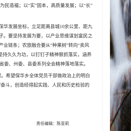
为民造福；以“实”固本，高质量发展；以“长”
准保华发展坐标，立足距离县城10余公里、距九
路子。要坚持发展为要，以产业思维谋划富民之
产业链条；农旅融合要从“种果树”转向“卖风
要坚持久久为功，以钉钉子精神狠抓落实，涵养
保省委、州委、县委系列全会精神落地落实。
程。希望保华乡全体党员干部做政治上的明白
懈奋斗，创造经得起实践、人民和历史检验的
责任编辑：陈亚莉