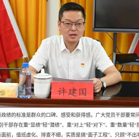
量政绩的标准是群众的口碑、感受和获得感。广大党员干部要常问
部存在重“显绩”轻“潜绩”、重“对上”轻“对下”、重“数量”轻“
面前，值班虚化、排查不细，实质是搞“面子工程”、只顾“不出