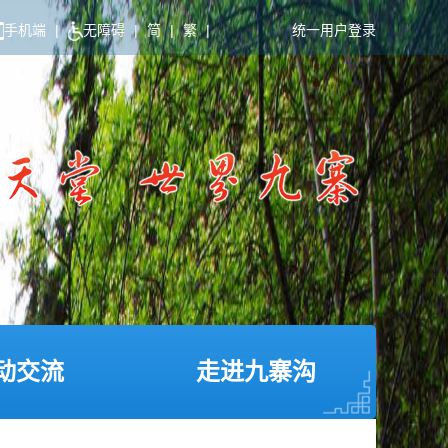
手机端
|
无障碍
|
简
|
繁
|
统一用户登录
动交流
走进九寨沟