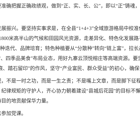
确把握正确政绩观，做到“正、实、长、公”，即以“正”铸魂，
振兴。要坚持实事求是，在全县“1+4+3”全域旅游格局中校
1800米高半山的气候和田园风光资源，走差异化、特色化发展
品种迭代、品牌培育；特色种植要从“分散种”转向“链上富”，拉长
雪、四季品美食”布局业态，用好九寨云顶悦榕庄等高端资源。
有痕、踏石留印”的作风，坚守“产业富民、群众受益”的初心，确
观，不是一时之功，而是一生之责；不是嘴上文章，而是脚下征
纪律规矩的守护人，齐心协力朝着建设“县城后花园”的目标不
游目的地贡献保华力量。
志参加党课。