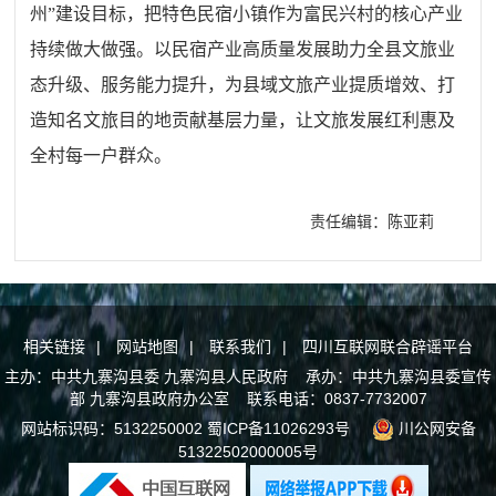
州”建设目标，把特色民宿小镇作为富民兴村的核心产业
持续做大做强。以民宿产业高质量发展助力全县文旅业
态升级、服务能力提升，为县域文旅产业提质增效、打
造知名文旅目的地贡献基层力量，让文旅发展红利惠及
全村每一户群众。
责任编辑：陈亚莉
相关链接
|
网站地图
|
联系我们
|
四川互联网联合辟谣平台
主办：中共九寨沟县委 九寨沟县人民政府 承办：中共九寨沟县委宣传
部 九寨沟县政府办公室 联系电话：0837-7732007
网站标识码：5132250002
蜀ICP备11026293号
川公网安备
51322502000005号