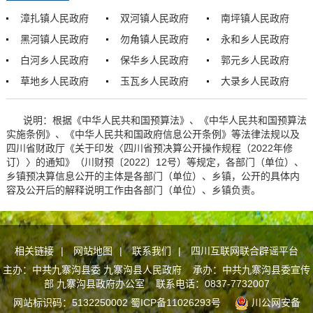
漳扎镇人民政府
双河镇人民政府
南坪镇人民政府
黑河镇人民政府
勿角镇人民政府
永和乡人民政府
白河乡人民政府
保华乡人民政府
郭元乡人民政府
草地乡人民政府
玉瓦乡人民政府
大录乡人民政府
说明：根据《中华人民共和国预算法》、《中华人民共和国预算法
实施条例》、《中华人民共和国政府信息公开条例》等法律法规以及
四川省财政厅《关于印发〈四川省预决算公开操作规程（2022年修
订）〉的通知》（川财预〔2022〕12号）等规定，各部门（单位）、
乡镇预决算信息公开的主体是各部门（单位）、乡镇，公开的具体内
容及公开后的解释说明工作由各部门（单位）、乡镇负责。
相关链接
|
网站地图
|
联系我们
|
四川互联网联合辟谣平台
主办：中共九寨沟县委 九寨沟县人民政府 承办：中共九寨沟县委宣传
部 九寨沟县政府办公室 联系电话：0837-7732007
网站标识码：5132250002
蜀ICP备11026293号
川公网安备