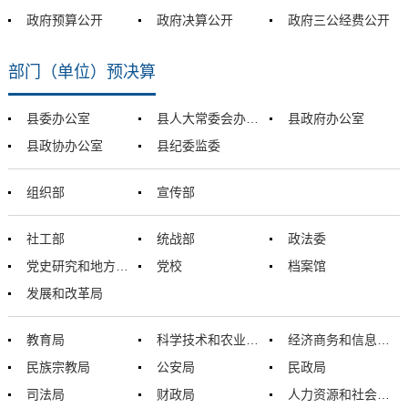
政府预算公开
政府决算公开
政府三公经费公开
部门（单位）预决算
县委办公室
县人大常委会办公室
县政府办公室
县政协办公室
县纪委监委
组织部
宣传部
社工部
统战部
政法委
党史研究和地方志编纂中心
党校
档案馆
发展和改革局
教育局
科学技术和农业畜牧局
经济商务和信息化局
民族宗教局
公安局
民政局
司法局
财政局
人力资源和社会保障局