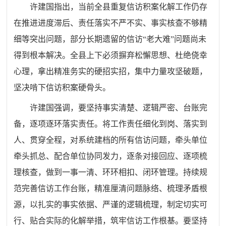
许建国指出，当前全县重复信访积案化解工作仍存
在推进进度滞后、责任落实不严不实、事实核查不够精
细等突出问题，部分长期遗留的信访“老大难”问题尚未
得到根本解决。全县上下必须摒弃松懈思想、杜绝侥幸
心理，拿出精准务实的硬招实招，集中力量攻坚破题，
坚决啃下信访积案硬骨头。
许建国强调，要坚持事实清楚、逻辑严密、台账完
备，逐项逐环落实责任。将工作责任细化到岗、落实到
人、贯穿全程，对系统建档的所有信访问题，牵头单位
牵头抓总、配合单位协同发力，逐条对接回应、逐项梳
理核查，做到一事一清、环环相扣、闭环管理。持续规
范完善信访工作台账，精准厘清问题脉络、梳理矛盾根
源，以扎实的事实依据、严谨的逻辑梳理，制定切实可
行、贴合实际的化解举措，筑牢信访工作根基。要坚持