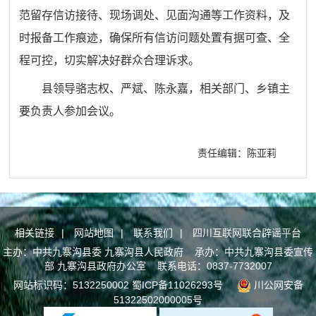
范留存信访接待、现场调处、见面沟通等工作资料，及
时报备工作痕迹，确保所有信访问题处置有据可查、全
程可控，切实解决好群众合理诉求。
县领导骆志权、严斌、陈永嘉，相关部门、乡镇主
要负责人参加会议。
责任编辑：陈亚莉
相关链接
|
网站地图
|
联系我们
|
四川互联网联合辟谣平台
主办：中共九寨沟县委 九寨沟县人民政府 承办：中共九寨沟县委宣传
部 九寨沟县政府办公室 联系电话：0837-7732007
网站标识码：5132250002
蜀ICP备11026293号
川公网安备
51322502000005号