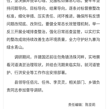
性，坚决摒弃侥幸心理、克服松劲懈怠心态。要牢牢坚
持问题导向、目标导向、结果导向，逐条对标督察整改
标准，细化举措、压实责任、闭环推进，确保所有反馈
问题改彻底、改到位。要健全常态长效管理机制，举一
反三开展全域排查整治，强化日常巡查监管，以实打实
的整改成效持续改善生态环境质量，全力守护好九寨沟
绿水青山。
调研期间，许建国还前往勿角镇汤珠河畔，实地察
看河道清淤治理现状，并结合汛期来临实际，就河道管
护、行洪安全等工作作出安排部署。
县领导任佰元、任伟、李灵灵，相关部门、乡镇负
责同志参加督导调研。
责任编辑：陈亚莉