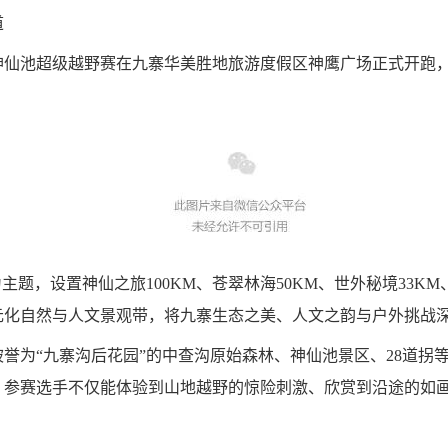
道
寨沟环神仙池超级越野赛在九寨华美胜地旅游度假区神鹰广场正式开
主题，设置神仙之旅100KM、苍翠林海50KM、世外秘境33K
元化自然与人文景观带，将九寨生态之美、人文之韵与户外挑战
誉为“九寨沟后花园”的中查沟原始森林、神仙池景区、28道拐
。参赛选手不仅能体验到山地越野的惊险刺激、欣赏到沿途的如