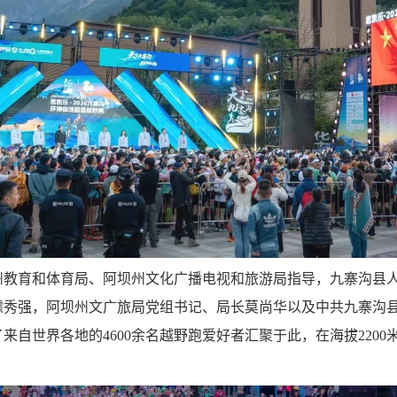
州教育和体育局、阿坝州文化广播电视和旅游局指导，九寨沟县
璩秀强，阿坝州文广旅局党组书记、局长莫尚华以及中共九寨沟
自世界各地的4600余名越野跑爱好者汇聚于此，在海拔2200米