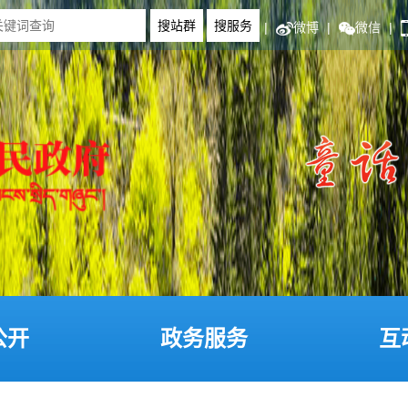
|
微博
|
微信
|
公开
政务服务
互