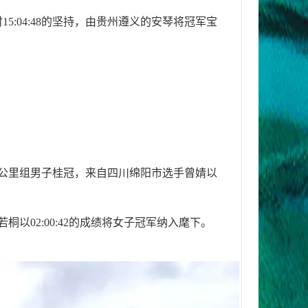
5:04:48的坚持，由贵州遵义的安琴将冠军宝
33公里组男子桂冠，来自四川绵阳市选手曾婧以
桐以02:00:42的成绩将女子冠军纳入麾下。