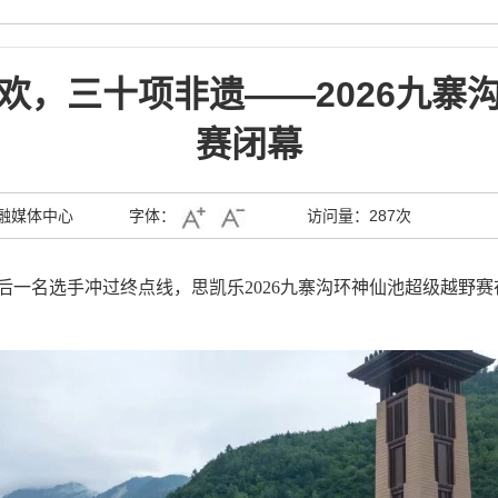
欢，三十项非遗——2026九寨
赛闭幕
融媒体中心
字体：
访问量：
287次
最后一名选手冲过终点线，思凯乐2026九寨沟环神仙池超级越野