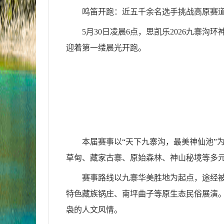
鸣笛开跑：近五千余名选手挑战高原赛
5月30日凌晨6点，思凯乐2026九
迎着第一缕晨光开跑。
本届赛事以“天下九寨沟，最美神仙池”为
草甸、藏家古寨、原始森林、神山秘境等多
赛事路线以九寨华美胜地为起点，途经被
特色藏族锅庄、南坪曲子等原生态民俗展演
袅的人文风情。