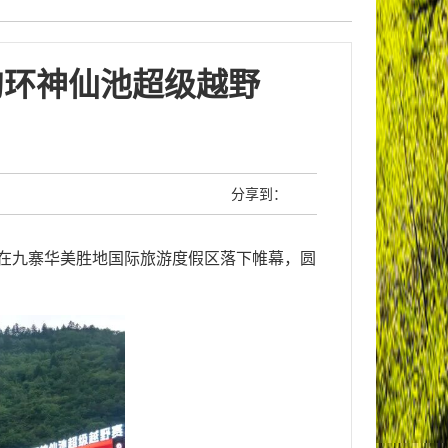
沟环神仙池超级越野
分享到：
赛在九寨华美胜地国际旅游度假区落下帷幕，圆