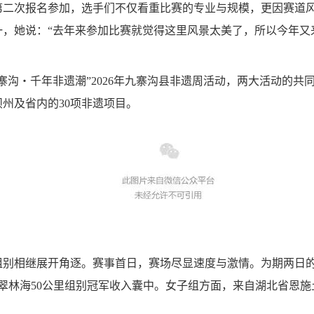
第二次报名参加，选手们不仅看重比赛的专业与规模，更因赛道
一，她说：“去年来参加比赛就觉得这里风景太美了，所以今年
寨沟・千年非遗潮”2026年九寨沟县非遗周活动，两大活动的共
州及省内的30项非遗项目。
组别相继展开角逐。赛事首日，赛场尽显速度与激情。为期两日
绩将苍翠林海50公里组别冠军收入囊中。女子组方面，来自湖北省