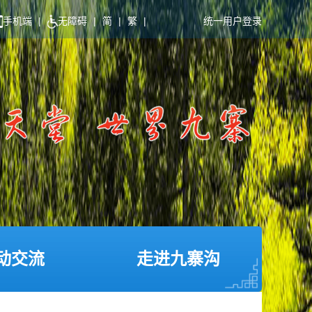
手机端
|
无障碍
|
简
|
繁
|
统一用户登录
动交流
走进九寨沟