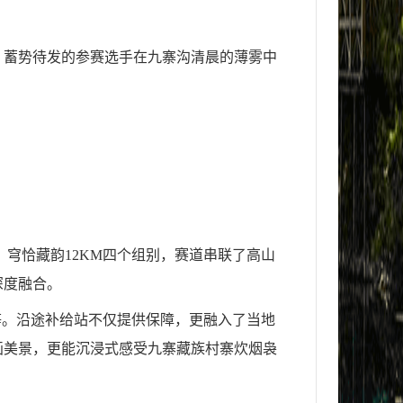
跑，蓄势待发的参赛选手在九寨沟清晨的薄雾中
M、穹恰藏韵12KM四个组别，赛道串联了高山
深度融合。
等。沿途补给站不仅提供保障，更融入了当地
画美景，更能沉浸式感受九寨藏族村寨炊烟袅