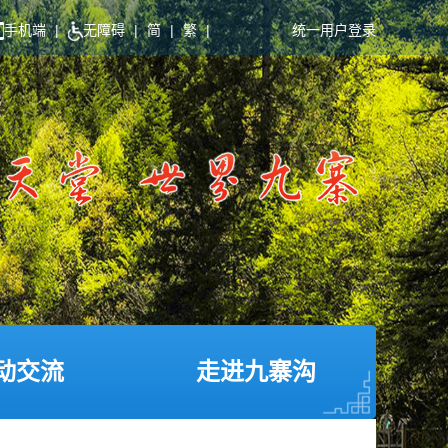
手机端
|
无障碍
|
简
|
繁
|
统一用户登录
动交流
走进九寨沟