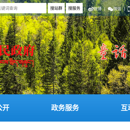
|
微博
|
微信
|
公开
政务服务
互