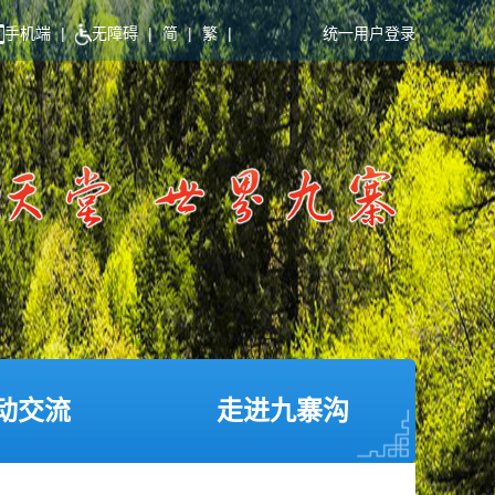
手机端
|
无障碍
|
简
|
繁
|
统一用户登录
动交流
走进九寨沟