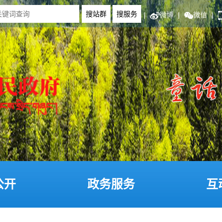
|
微博
|
微信
|
公开
政务服务
互