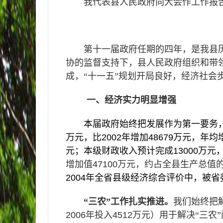
我代表县人民政府向大会作工作报
第十一届政府任期的四年，是我县
协的监督支持下，县人民政府组织和带领
成，“十一五”规划开局良好，经济社会
一、经济实力明显增强
本届政府始终把发展作为第一要务
万元，比
2002
年增加
48679
万元，年均
元；本级财政收入预计完成
13000
万元
增加值
47100
万元，约占全县生产总值
2004
年全省县级经济综合评价中，被省
“三农”工作扎实推进。
我们始终把
2006
年投入
4512
万元）用于解决“三农”