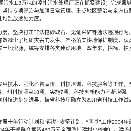
理污水
1.3
万吨的漳扎污水处理厂正在抓紧建设；完成县
，坚持专项整治与加强日常管理、重点地区整治与全方位
乱堆乱放惩处力度。
力度，坚决
打击非法挖砂取石、无证采矿等违法违规行为
有效减少了地质灾害的发生。严格落实耕地保护制度，认
置土地资源，统筹安排各类建设用地。四年来，招标、拍
实用技术，强化科普宣传、科技培训、科技服务等工作，全
省、州科技项目
18
项，实施
7
项，科技创新能力不断增强
省科技进步先进县，被省科技厅确立为四川省科技工作试
展十年行动计划和“两基”攻坚计划，“两基”工作
2004
年
04
年干部群众筹资
480
万元全面改扩建村小校舍），建设