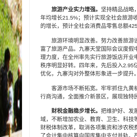
旅游产业实力增强。
坚持精品战略
年均增长
21.5%
；预计实现全社会旅游
的增长，预计全社会消费品零售总额
42
旅游环境明显改善。努力改善旅游
富了旅游产品。九寨天堂国际会议度假
理力度，在全州率先实行旅游饭店开业
秩序明显好转。四年来，先后投入
2.95
优化，九寨沟对外整体形象进一步提升
客源市场不断拓宽。牢牢抓住九黄机
行商沟通，全面推介新景区，展现独特
财税金融稳步增长。
把维护好、发
域，不断增加农业、教育、卫生、科技
财税体制改革，取消各项集资和涉农税
了会计集中核算向国库集中支付并轨。