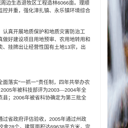
城周边生态退牧区工程造林
6066
亩。理顺
监控并重，强化漳扎镇、永乐镇环境综合
，
认真开展地质保护和地质灾害防治工
真做好建设项目用地预审、农用地转用和
卖、挂牌出让经营性国有土地
13
宗，出
面落实“一抓一”责任制，四年共举办农
。
2005
年被科技部评为
2003
—
2004
年全
点县；
2006
年被省科协确定为第三批全
通过省政府评估验收，
2005
年通过州政
校舍
28
个，建筑面积达
69638
平方米，完