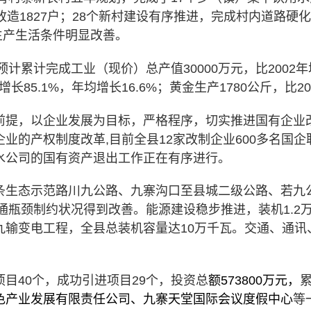
改造
1827
户；
28
个新村建设有序推进，完成村内道路硬化
生产生活条件明显改善。
预计累计完成工业（现价）总产值
30000
万元，比
2002
年
增长
85.1%
，年均增长
16.6%
；黄金生产
1780
公斤，比
20
前提，以企业发展为目标，严格程序，切实推进国有企业
企业的产权制度改革
,
目前全县
12
家改制企业
600
多名国企
水公司的国有资产退出工作正在有序进行。
条生态示范路川九公路、九寨沟口至县城二级公路、若九
通瓶颈制约状况得到改善。能源建设稳步推进，装机
1.2
九输变电工程，全县总装机容量达
10
万千瓦。交通、通讯
项目
40
个，成功引进项目
29
个，投资总
额
573800
万元，
色产业发展有限责任公司、九寨天堂国际会议度假中心
等