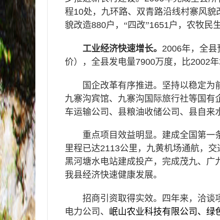
程
10
处，九环路、双青路沿线村寨风貌
貌改造
880
户，“四改”
1651
户，农牧民
工业经济快速增长。
2006
年，全县
价），全县发电量
7900
万度，比
2002
年
国企改革有序推进。坚持以稳定为
九寨沟宾馆、九寨沟国际旅行社等国有
车运输公司、县粮油收储公司、县自来
重点项目效益明显。建成全国第一
里程已达
2113
公里，九黄机场通航，交
黑河塘水电站建成投产，完成茂九、广
我县经济快速健康发展。
招商引资取得实效。四年来，洽谈
电力公司、
岷山农业科技有限公司、绿