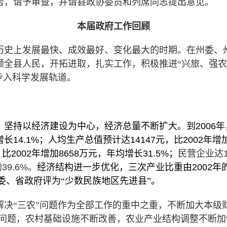
告，请予审查，并请县政协委员和列席同志提出意见。
本届政府工作回顾
历史上发展最快、成效最好、变化最大的时期。在州委、
全县人民，开拓进取，扎实工作，积极推进“兴旅、强农、
步入科学发展轨道。
，坚持以经济建设为中心，经济总量不断扩大。到
2006
年
增长
14.1%
；人均生产总值预计达
14147
元，比
2002
年增
，比
2002
年增加
8658
万元，年均增长
31.5%
；
民营企业达
的
39.6%
。
经济结构进一步优化，三次产业比重由
2002
年
委、省政府评为“少数民族地区先进县”。
解决“三农”问题作为全部工作的重中之重，不断加大
本级
问题，
农村基础设施不断改善，农业产业结构调整不断加