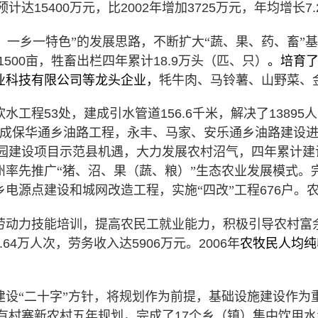
预计达
15400
万元，比
2002
年增加
3725
万元，年均增长
7
、一乡一特色”的发展思路，不断扩大“蔬、果、药、畜”
1500
亩，
牲畜出栏
四年累计
18.9
万头（匹、只）
。培育
业科技有限公司等龙头企业，
牦牛肉、马铃薯、山野菜、
饮水工程
53
处，建成引水管道
156.6
千米，解决了
13895
人
成保华通乡油路工程，永丰、马家、安乐通乡油路建设
园建设项目示范县机遇，大力发展农村沼气，四年累计建
州率先推广“猪、沼、果（蔬、粮）”生态农业发展模式。
电源点建设和城网改造工程，实施“四改”工程
676
户。
劳动力技能培训，
提高农民工就业能力，积极引导农村富
.64
万人次，劳务收入达
5906
万元。
2006
年
农牧民人均纯
建设“二十字”方针，将规划作为前提，基础设施建设作为
有村寨新农村五年规划，完成了
17
个乡（镇）集中饮用水