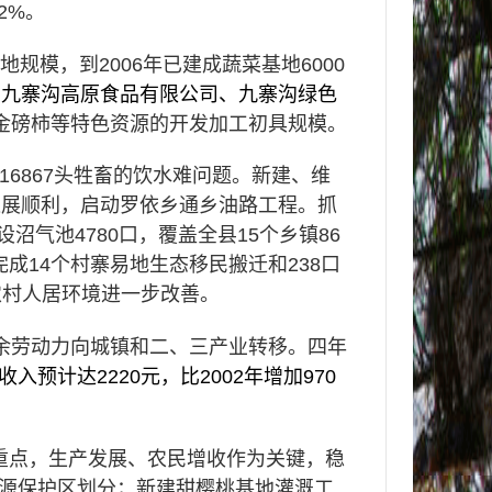
.2%
。
基地规模，到
2006
年已建成蔬菜基地
6000
了九寨沟高原食品有限公司、九寨沟绿色
金磅柿等特色资源的开发加工初具规模
。
16867
头牲畜的饮水难问题。新建、维
进展顺利，启动罗依乡通乡油路工程。抓
设沼气池
4780
口，覆盖全县
15
个乡镇
86
完成
14
个村寨易地生态移民搬迁和
238
口
农村人居环境进一步改善。
余劳动力向城镇和二、三产业转移。四年
收入预计达
2220
元，比
2002
年增加
970
重点，生产发展、农民增收作为关键，稳
源保护区划分；新建甜樱桃基地灌溉工