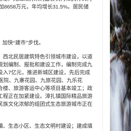
加
8658
万元，年均增长
31.5%
。居民储
加快“建市”步伐。
、西北民居建筑特色引领城市建设，以道
规划编制、报批和建设工作，编制完成九
投入
7
亿元，推进新城区建设，先后完成
医院、九寨花园、九旅花园、九乐花
合楼、旅游客运中心等项目基本竣工；政
工程正在加紧建设。漳扎镇国际精品旅游
民族文化浓郁的组团式生态旅游城市正在
镇、生态小区、生态文明村建设；建成填