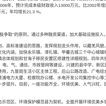
006
年，预计完成本级财政收入
13000
万元，比
2002
年增
万元，年均增长
21.3 %
。
极争取”的原则，通过多种融资渠道，加大基础设施投入，
划、高标准建设的思路，发挥规划龙头作用，以藏羌风貌
文化内涵，加快永乐镇、漳扎镇、甲蕃古城三个中心城镇
镇总体规划和甘海子移民安置区修建性详细规划。四年共
、电、气、通信、市政管网等建设，兴建的县中学、新区
使用，九管局生活小区主体工程、后山公路改造、广电综
黄浦电力大厦、检察院办公楼、水电开发公司集控中心等
一步提升。目前，一座功能齐全、环境优美、人气兴旺、
态示范区、环境保护模范县为契机，全面开展环境优美乡