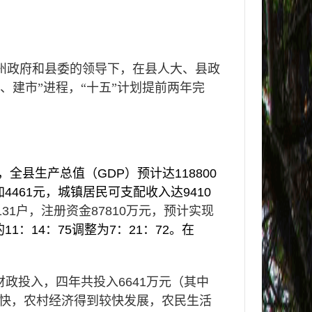
州政府和县委的领导下，在县人大、县政
建市”进程，“十五”计划提前两年完
，全县生产总值（
GDP
）预计达
118800
加
4461
元，城镇居民可支配收入达
9410
131
户，注册资金
87810
万元，预计实现
的
11
：
14
：
75
调整为
7
：
21
：
72
。在
财政
投入，四年共投入
6641
万元（其中
快，农村经济得到较快发展，农民生活