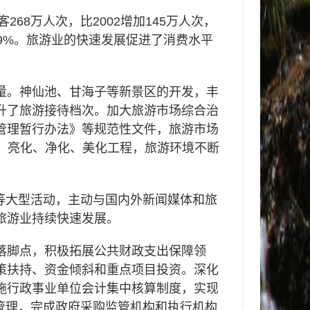
客
268
万人次，比
2002
增加
145
万人次，
9%
。旅游业的快速发展促进了消费水平
量。神仙池、甘海子等新景区的开发，丰
升了旅游接待档次。加大旅游市场综合治
管理暂行办法》等规范性文件，旅游市场
、亮化、净化、美化工程，旅游环境不断
等大型活动，主动与国内外新闻媒体和旅
旅游业持续快速发展。
落脚点，积极拓展公共财政支出保障领
策扶持、资金倾斜和重点项目投资。深化
施行政事业单位会计集中核算制度，实现
管理，完成政府采购监管机构和执行机构