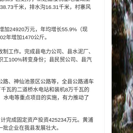
38.73
千米，排水沟
16.31
千米，村寨风
增加
24920
万元，年均增长
55.9%
（现
02
年增加
1470
公斤。
改制工作。完成县电力公司、县水泥厂、
职工
100%
转变身份；县民贸公司、县汽
公路、神仙池景区公路等，全县公路通车
万千瓦的二道桥水电站和装机
8
万千瓦的
、水电等重点项目的实施，有力推动了
累计完成固定资产投资
425234
万元。黄浦
一批企业在我县发展壮大。