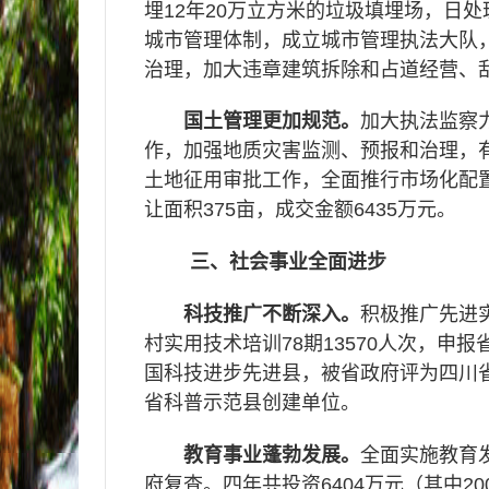
埋
12
年
20
万立方米的垃圾填埋场，日处
城市管理体制，成立城市管理执法大队
治理，加大违章建筑拆除和占道经营、
国土管理更加规范。
加大执法监察
作，加强地质灾害监测、预报和治理，
土地征用审批工作，全面推行市场化配
让面积
375
亩，成交金额
6435
万元。
三、社会事业全面进步
科技推广不断深入。
积极推广先进
村实用技术培训
78
期
13570
人次，申报
国科技进步先进县，被省政府评为四川
省科普示范县创建单位。
教育事业蓬勃发展。
全面实施教育发
府复查。四年共投资
6404
万元（其中
20