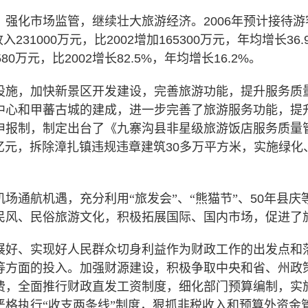
，强化市场监管，继续壮大旅游经济。
2006
年预计接待游
收入
231000
万元，比
2002
增加
165300
万元，年均增长
36.
580
万元，比
2002
增长
82.5%
，年均增长
16.2%
。
设施，加快新景区开发建设，完善旅游功能，提升服务质
中心和甲蕃古城的建成，进一步完善了旅游服务功能，提
申报制，制定出台了《九寨沟县非星级旅游饭店服务质量
亿元，拆除漳扎镇违规违章建筑
30
多万平方米，实施绿化
。
场通航机遇，充分利用“旅发会”、“熊猫节”、
50
年县庆
民风、民俗旅游文化，积极拓展国际、国内市场，促进了
展好、实现好人民群众切身利益作为财政工作的出发点和
等方面的投入。加强财源建设，积极争取中央和省、州政
费，全面推行财政直发工资制度，细化部门预算编制，实
严格执行“收支两条线”制度，狠抓非税收入和预算外资金