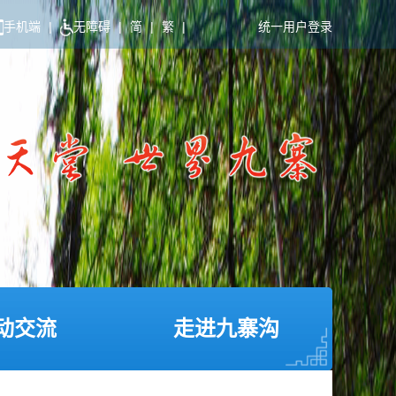
手机端
|
无障碍
|
简
|
繁
|
统一用户登录
动交流
走进九寨沟