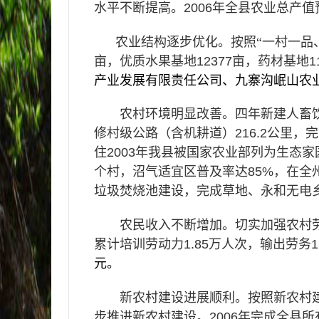
水平不断提高。
2006
年全县农业总产值
农业结构逐步优化。按照
“一村一品
亩，优质水果基地
12377
亩，药材基地
1
产业发展有限责任公司、九寨沟岷山农
农村环境明显改善。
四年
新建人畜
修村级公路（含机耕道）
216.2
公里，完
住
2003
年我县被国家农业部列为生态家
个村，沼气适宜区普及率达
85%
，在全
垃圾焚烧池建设，完成草地、永和无电乡
农民收入不断增加。切实加强农村
累计培训劳动力
1.85
万人次，输出劳务
1
元。
新农村建设进展顺利。按照新农村
步推进新农村建设。
2006
年完成全县所