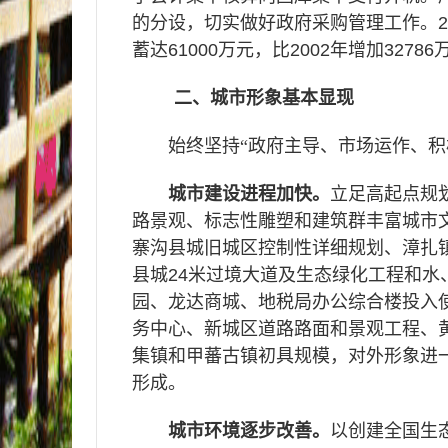
的分设，切实做好政府采购管理工作。
2
蓄达
61000
万元，比
2002
年增加
32786
二、城市形象基本显现
始终坚持“政府主导、市场运作、积
城市建设进程加快。
立足高起点规
路景观、标志性雕塑和建筑群丰富城市
寨沟县城旧城区控制性详细规划、漳扎
县城
24
米过境大道及生态绿化工程和水
园、龙达商城、地税局办公综合楼投入
务中心、新城区道路路面和景观工程、
集镇和甲蕃古镇初具规模，对外形象进
形成。
城市环境逐步改善。
以创建全国生