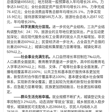
总值突破49558元；地方财政一般预算收入年均增长26.4%，力
争达3.84亿元；全社会固定资产投资年均增长21.8%，力争完成
76.4亿元；全社会消费品零售总额年均增长25.1%，力争实现
15.9亿元；接待游客突破585万人次，旅游社会总收入达87.5亿
元，年均增长26%。
——科学发展充分显现。
进一步优化产业结构，三次产业结
构调整为6：24：70，旅游业的主导地位更加突出，产业互动更
加深化；适应现代服务业和工业需求的就业人员大幅增加，非农
就业比重达60%以上；民营经济进一步壮大，占全县生产总值的
比重达60%以上；城镇功能和集聚能力显著增强，城镇化率达
50%以上。
——社会事业充满生机。
人口自然增长率控制在7‰以内，
人口素质全面提高；教育教学质量进一步提升，高中阶段教育毛
入学率达90%以上；科技、文体、广电等社会事业全面发展，广
播电视覆盖率达100%；公共卫生和基本医疗服务体系更加完
善，新型农村合作医疗覆盖率达100%；基本健全城乡社会保障
体系，实现新农保全覆盖；建立起较为完善的新型社会管理体
系，应急能力显著增强；民族更加团结融洽，社会更加和谐稳
定。
——群众生活充裕幸福。
就业规模不断扩大，城镇登记失业
率控制在3.2%以内，动态消除“零就业”家庭；城乡居民收入稳步
增长，城镇居民可支配收入达28684元，农民人均纯收入达
7635元，率先赶超藏区平均水平；扶贫帮困取得新进展，贫困