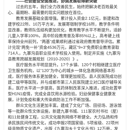
——社会建设全面推进，协调发展取得新突破
过去的五年，我们全力改善民生，始终把解决老百姓最关
心、最期盼、最需要的现实问题放在首位。
教育发展基础全面增强。累计投入资金2.1亿元，新建和改
建学校22所、10万平方米，发展寄宿制学校16所，教学条件明
显改善，教师队伍结构更加优化，教育教学水平不断提升。适龄
儿童入学率100%，高中阶段教育普及率85%以上，高考硬上线
率保持全州前列，“两基”成果顺利通过省政府教育督导评估。累
计兑现“两免一补”资金4536万元，藏区“9+3”免费职业教育录取
714人，九寨沟县职业技术学校投入使用。制定并实施《九寨沟
县教育跨越发展规划（2010-2020）》。
医疗服务水平明显提升。17个乡镇、120个村相继建立医疗
卫生服务机构，以“120”为中心的城乡一体化急救网络基本形
成，医疗服务体系更加健全，管理更加规范。县人民医院成功创
建二级甲等医院，并与成都市第三人民医院建立对口医疗辅导关
系，医疗水平进一步提高，医药体制改革深入推进，成功处置甲
型H1N1疫情，完成全县饮用水源检验。妇幼保健事业健康发
展，计划免疫和重大传染病防治工作不断加强。
群众文化生活更加丰富。建成了文化广场、田径场、游泳馆
等一批群众性文体设施，新建九寨书城、111家农村书社（屋）
和11处健身工程，公共文化服务网络不断健全。大力弘扬和传
承民族民间传统文化，成功申报2项国家级、5项省级、22项州
级非物质文化遗产，出版《九寨沟乡土文化丛书》12万册，发