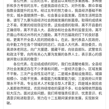
各位代表：过去的五年，是建县以来经历多重困难、多种挫
折和多方考验的五年，也是我县综合实力、对外形象、群众幸福
指数全面提升的五年。经过五年的努力奋斗，我县经济基础不断
夯实，城乡面貌焕然一新，社会事业全面发展，百姓生活明显改
善，谱写了九寨沟县经济社会跨越发展的新篇章。取得的成绩来
之不易，积累的经验弥足珍贵，这些成绩的取得，离不开县委的
正确领导，离不开县人大、县政协和社会各界的监督支持，离不
开眉山市和达州市的大力援助，离不开历届政府打下的良好基
础，更离不开全县人民的团结奋斗。在此，我代表县人民政府，
向辛勤工作在各个领域的同志们，向县人大代表、政协委员，向
离退休老同志，向广大援建、援藏干部，向驻县部队、武警官兵
和政法干警，向所有关心九寨沟发展的各界人士，表示衷心的感
谢并致以崇高的敬意！
各位代表，在总结成绩的同时，我们也清醒地看到，全县经
济社会发展还存在不少矛盾和问题。一是经济总量小，区域发展
不平衡，三次产业良性互动不足；二是城乡基础设施滞后，城镇
规模小、功能不完善、承载能力和集聚能力弱；三是政府公共管
理水平不高，专业技术人才和复合型人才匮乏；四是城乡居民收
入差距依然明显，农民持续增收的渠道不多，社会保障依然面临
较大压力。面对这些问题，我们将增强责任意识、忧患意识、机
遇意识和进取意识，努力在十二五期间谋求新发展，实现新突
破。