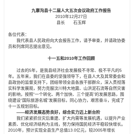
九寨沟县十二届人大五次会议政府工作报告
2010年12月27日
县长 石玉辉
各位代表：
我代表县人民政府向大会报告工作，请予审查，并请政协委
员和列席同志提出意见。
十一五和2010年工作回顾
过去的5年，是我县经济社会发展极不寻常、极不平凡的5
年。五年来，我们在县委的坚强领导下，在县人大及其常委会和
县政协的监督支持下，团结带领全县各族干部群众，深入贯彻落
实科学发展观，努力克服汶川特大地震、山洪泥石流等自然灾害
的影响，按照“一个转化、两个加快、三个提高”的发展思路，围
绕建设“国际旅游名城”发展目标，同心协力，艰苦奋斗，完成了
十一五规划目标。
——经济发展态势良好，综合实力迈上新台阶
我们紧紧抓住灾后重建、扩大内需等发展机遇，以提升产业
素质、优化经济结构为主线，努力保持国民经济平稳较快增长。
2010年，预计实现全县生产总值13.0亿元，较2005年增长