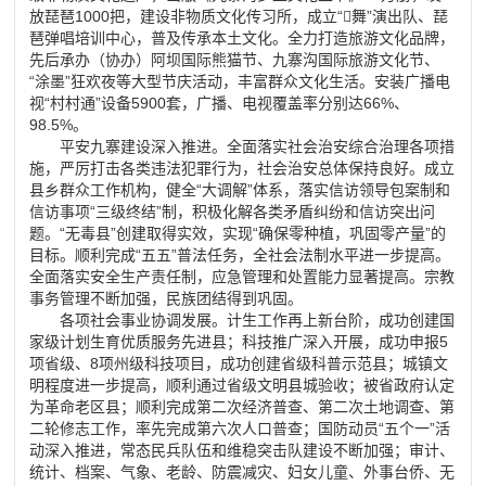
放琵琶1000把，建设非物质文化传习所，成立“舞”演出队、琵
琶弹唱培训中心，普及传承本土文化。全力打造旅游文化品牌，
先后承办（协办）阿坝国际熊猫节、九寨沟国际旅游文化节、
“涂墨”狂欢夜等大型节庆活动，丰富群众文化生活。安装广播电
视“村村通”设备5900套，广播、电视覆盖率分别达66%、
98.5%。
平安九寨建设深入推进。全面落实社会治安综合治理各项措
施，严厉打击各类违法犯罪行为，社会治安总体保持良好。成立
县乡群众工作机构，健全“大调解”体系，落实信访领导包案制和
信访事项“三级终结”制，积极化解各类矛盾纠纷和信访突出问
题。“无毒县”创建取得实效，实现“确保零种植，巩固零产量”的
目标。顺利完成“五五”普法任务，全社会法制水平进一步提高。
全面落实安全生产责任制，应急管理和处置能力显著提高。宗教
事务管理不断加强，民族团结得到巩固。
各项社会事业协调发展。计生工作再上新台阶，成功创建国
家级计划生育优质服务先进县；科技推广深入开展，成功申报5
项省级、8项州级科技项目，成功创建省级科普示范县；城镇文
明程度进一步提高，顺利通过省级文明县城验收；被省政府认定
为革命老区县；顺利完成第二次经济普查、第二次土地调查、第
二轮修志工作，率先完成第六次人口普查；国防动员“五个一”活
动深入推进，常态民兵队伍和维稳突击队建设不断加强；审计、
统计、档案、气象、老龄、防震减灾、妇女儿童、外事台侨、无