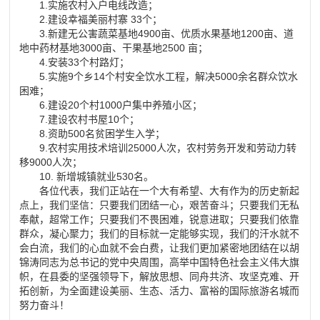
1.实施农村入户电线改造；
2.建设幸福美丽村寨 33个；
3.新建无公害蔬菜基地4900亩、优质水果基地1200亩、道
地中药材基地3000亩、干果基地2500 亩；
4.安装33个村路灯；
5.实施9个乡14个村安全饮水工程，解决5000余名群众饮水
困难；
6.建设20个村1000户集中养殖小区；
7.建设农村书屋10个；
8.资助500名贫困学生入学；
9.农村实用技术培训25000人次，农村劳务开发和劳动力转
移9000人次；
10. 新增城镇就业530名。
各位代表，我们正站在一个大有希望、大有作为的历史新起
点上，我们坚信：只要我们团结一心，艰苦奋斗；只要我们无私
奉献，超常工作；只要我们不畏困难，锐意进取；只要我们依靠
群众，凝心聚力；我们的目标就一定能够实现，我们的汗水就不
会白流，我们的心血就不会白费，让我们更加紧密地团结在以胡
锦涛同志为总书记的党中央周围，高举中国特色社会主义伟大旗
帜，在县委的坚强领导下，解放思想、同舟共济、攻坚克难、开
拓创新，为全面建设美丽、生态、活力、富裕的国际旅游名城而
努力奋斗！