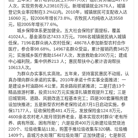
人次，实现劳务收入23810万元。新增城镇就业2676人，城镇
登记失业率控制在3.2%以内。2010年，城镇居民可支配收入达
16060 元，较2006年增长73.8%，农牧民人均纯收入达3558
元，较2005年增长77.6%。
城乡保障体系更加健全。五大社会保险扩面提标，覆盖
41024人，基金滚存达7433.3万元。7086名城镇居民纳入城镇
低保，7196名群众纳入农村低保；48678人参加新型农村合作
医疗，参合率98.68%，14967名群众受益，累计报销药费345万
元；实施城乡医疗救助15447人次，发放救助金200万元；建成
中心福利院，集中供养213 人；惠民帮扶中心累计咨询帮扶
10613人次。
为群众办实事扎实高效。五年来，坚持富民惠民不动摇，认
真办理向群众承诺的实事。2010年承诺十件实事全面推进：一
是建设乡村油路86.4公里，其余路段抓紧推进；二是打造13个
精品旅游村寨，投资3192万元实施漳扎镇景观提升工程；三是
旧城管网、道路、风貌改造工程基本完工；四是300套廉租房建
设加快推进；五是新型农村养老保险试点7月1日启动实施，参
保17177人，征收保险费481.4万元，发放保险金124.8万元，
4600余名农村老人按月领到养老金，基本实现农村群众“老有所
养、病有所医、困有所助”；六是投资400万元新建垃圾焚烧池
220个、垃圾收集站11处，购置手推垃圾收集车320辆、垃圾桶
1409个。县城污水处理厂和垃圾处理厂正加快建设；七是新区