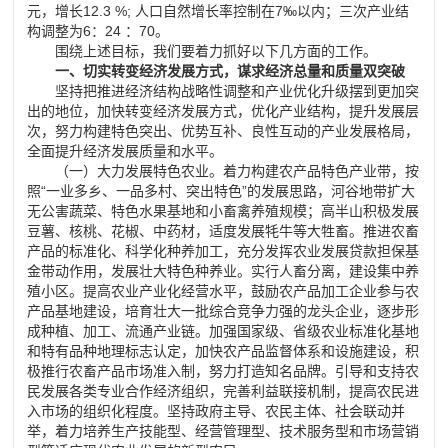
元，增长12.3 %; 人口自然增长率控制在7‰以内；三次产业结
构调整为6：24 ：70。
围绕上述目标，我们要着力抓好以下几方面的工作。
一、切实转变经济发展方式，谋求经济总量和质量双突破
坚持把推进经济结构战略性调整和产业优化升级摆到更加突
出的地位，加快转变经济发展方式，优化产业结构，提升发展层
次，努力构建特色突出、优势互补、良性互动的产业发展格局，
全面提升经济发展质量和水平。
（一）大力发展特色农业。着力构建农产品特色产业带，按
照“一业多乡、一品多村、突出特色”的发展思路，河谷地带扩大
无公害蔬菜、特色水果基地和小畜禽养殖规模；高半山积极发展
豆薯、核桃、花椒、中药材，适度发展牦牛等大牲畜。推进农畜
产品的标准化、科学化种养加工，充分发挥农业发展贷款担保基
金带动作用，发展壮大特色种养业。实行人畜分离，建设集中养
殖小区。提高农业产业化经营水平，鼓励农产品加工企业参与农
产品基地建设，培育壮大一批综合竞争力强的龙头企业，逐步形
成种植、加工、流通产业链。加强国家级、省级农业标准化基地
和特有品种地理标志认定，加快农产品监督体系和设施建设，积
极推行农畜产品市场准入制，努力打造知名品牌。引导和支持农
民发展各类专业合作经济组织，完善利益联接机制，提高农民进
入市场的组织化程度。坚持政府主导、农民主体、社会联动并
举，着力培养生产技能型、经营管理型、技术服务型和市场营销