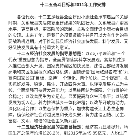
十二五奋斗目标和2011年工作安排
各位代表，十二五是我县全面建设小康社会承前启后的关键
时期，关系我县灾后恢复重建成果的巩固壮大，关系我县向更高
水平、更高目标、更高阶段的跨越，关系全面建设小康社会目标
的实现。未来五年，是我们必须紧紧抓住并且可以大有作为的重
要战略机遇期，对于推动我县经济社会加快发展、科学发展、又
好又快发展具有十分重大的意义。
十二五经济社会发展的指导思想是：
以邓小平理论和“三个
代表”重要思想为指导，全面贯彻落实科学发展观，紧紧抓住深
入推进西部大开发、国家支持藏区加快发展、建设西部经济发展
高地和灾区发展振兴的战略机遇，围绕建设“国际旅游名城”和“九
寨沟国家公园”目标，坚持“一个转化、两个加快、三个提高”，扎
实抓好发展、稳定、民生、开放四件大事。以转变发展方式为主
线，全面增强可持续发展能力；以民族团结为保障，全力维护社
会稳定；以改善民生为立足点，显著提高群众生活水平；以统筹
发展为切入点，着力推进城乡一体化进程；以改革开放为动力，
深化区域合作；以生态保护为重点，加快构建长江上游生态屏
障。确保经济社会跨越发展和长治久安，努力建设团结、民主、
富裕、文明、和谐的社会主义新九寨。
十二五经济社会发展的主要目标是：
经济实力显著提升，地
区生产总值年均增长26.2％，到2015年达45.85亿元，人均生产