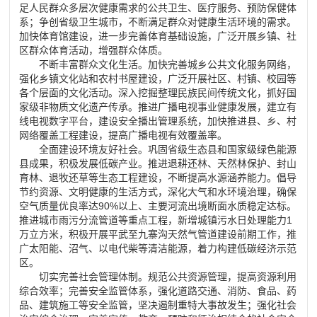
足人民群众多层次健康需求的公共卫生、医疗服务、预防保健体
系；争创省级卫生城市，不断满足群众对健康生活环境的需求。
加快体育馆建设，进一步完善体育基础设施，广泛开展乡镇、社
区群众体育活动，增强群众体质。
不断丰富群众文化生活。加快完善城乡公共文化服务网络，
强化乡镇文化站和农村书屋建设，广泛开展社区、村镇、校园等
各个层面的文化活动。深入挖掘整理民族民间传统文化，抓好国
家级非物质文化遗产传承。推进广播电视事业健康发展，建立有
线电视数字平台，建设安全播出管理系统，加快推进县、乡、村
网络覆盖工程建设，提高广播电视有效覆盖率。
全面建设环境友好社会。巩固省级生态县和国家级绿色能源
县成果，积极发展低碳产业。推进退耕还林、天然林保护、封山
育林、退牧还草等生态工程建设，不断提高水源涵养能力。倡导
节约资源、文明健康的生活方式，深化大气和水环境治理，确保
空气质量优良率达90%以上、主要河流出境断面水质稳定达标。
推进城市雨污分流管道等重点工程，新增城镇污水日处理能力1
万立方米，积极开展平武至九寨沟天然气管道建设前期工作，推
广太阳能、沼气、以电代柴等清洁能源，着力构建低碳经济示范
区。
切实完善社会管理体制。规范公共资源管理，提高资源利用
综合效率；完善安全监管体系，强化道路交通、消防、食品、药
品、建筑施工等安全监管，坚决遏制重特大事故发生；强化社会