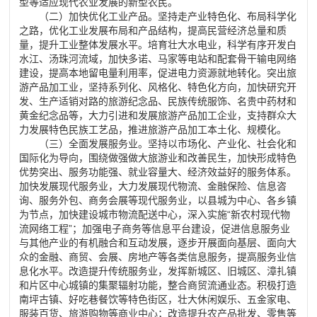
型等适应现代农业发展的新型农民。
（二）加快优化工业产品。坚持走产业特色化、布局科学化
之路，优化工业发展布局和产品结构，提高民营经济总量和质
量，提升工业整体发展水平。培育壮大水电业，科学有序开发白
水江、汤珠河流域，加快多诺、马家等电站和配套骨干输电网络
建设，提高本地留电量利用率，促进电力资源就地转化。突出旅
游产品加工业，坚持系列化、风格化、特色化方向，加快研究开
发、生产适销对路的旅游纪念品、民族传统服饰、名贵中药材和
黄金纪念品等，大力引进和发展旅游产品加工企业，支持群众大
力发展特色民族工艺品，推进旅游产品加工本土化、规模化。
（三）全面发展服务业。坚持以市场化、产业化、社会化和
国际化为导向，围绕做强做大旅游业和改善民生，加快形成特色
优势突出、服务功能强、就业容量大、经济效益好的服务体系。
加快发展现代服务业，大力发展现代物流、金融保险、信息咨
询、服务外包、商务会展等现代服务业，以县城为中心、各乡镇
为节点，加快建设城市物流配送中心，深入实施“新农村现代物
流网络工程”；加强电子商务等信息平台建设，促进信息服务业
与其他产业的有机融合和互动发展，逐步开展面向基层、面向大
众的金融、商贸、会展、房地产等各类信息服务，提高服务业信
息化水平。改造提升传统服务业，发挥新城区、旧城区、漳扎镇
和片区中心城镇的集聚辐射功能，整合商贸流通业态。积极打造
南坪古镇、好吃巷餐饮等特色街区，壮大休闲娱乐、五金家电、
服装百货、旅游购物等商业中心；改造提升农产品批发、零售等