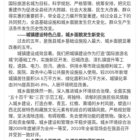
国际旅游名城为目标，科学规划、严格管理、统筹安排，把灾后
重建作为促进全县经济大跨越、社会大发展、民生大改善、群众
得实惠的重要抓手，举全县之力展开恢复重建。经过全县上下的
共同努力，全县基础设施和城乡面貌发生巨大变化，群众生产生
活条件发生历史性改变。
——城镇建设特色凸显，城乡面貌发生新变化
过去的五年，是我县城乡基础设施投入最大、城乡面貌显著
改善的五年。
城镇建设成效显著。我们把城镇建设作为打造“国际旅游名
城”的基础工作，实施新区开发、旧城改造、漳扎镇提升等工
程，道路、电力、防汛、通信、供排水等市政设施顺利竣工，学
校、医院、政务中心等公共服务设施投入使用。较2005年新增
城镇居住面积16.6万平方米、绿化面积34万平方米，城镇化率
由35%提高到45.8%，人居环境明显改善。
城乡面貌焕然一新。深入推进城乡环境综合治理，全面实施
“五十百千”和“三百”示范工程，将独特、浓郁的民族民俗风情融
入城乡建设，打造白脊、青瓦、红檐、黄墙的乡村风貌，塑造川
西北民居特色和藏族文化元素有机结合的城镇风貌。严格规划管
理，坚决清除违规、有碍观瞻、失去使用功能的建筑物。强化人
员和资金保障，城乡建设和管理水平稳步提高。城乡环境综合治
理2009年度被评为全州一等奖，2010年全省现场会在我县召开
并受到一致好评。