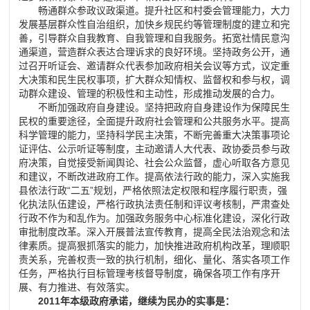
畅通群众参政议政渠道。提升社区和村委会管理能力，大力
发展基层群众性自治组织，加快乡规民约等管理制度的建立和完
善，引导群众自我教育、自我管理和自我服务。拓宽社情民意沟
通渠道，营造群众表达合理诉求的良好环境。坚持政务公开，通
过召开听证会、邀请群众代表参加政府相关会议等方式，议定重
大决策和民生民权事项，扩大群众知情权、监督权和参与权，调
动群众建设、管理的积极性和主动性，形成推动发展的合力。
不断加强政府自身建设。坚持把政府自身建设作为保障民生
民权的重要途径，全面提升政府社会管理和公共服务水平。提高
科学管理的能力，坚持科学民主决策，不断完善重大决策事项论
证评估、公示听证等制度，主动邀请人大代表、政协委员参与政
府决策，自觉接受新闻舆论、社会公众监督，虚心听取各方意见
和建议，不断改进政府工作。提高依法行政的能力，深入实施我
县依法行政“二五”规划，严格依照法定权限和程序履行职责，强
化执法队伍建设，严格行政执法责任制和评议考核制，严肃查处
行政不作为和乱作为。加强政务服务中心标准化建设，深化行政
审批制度改革。深入开展普法宣传教育，提高全民法治观念和法
律素质。提高狠抓落实的能力，加快推进政府机构改革，理顺职
责关系，完善权责一致的执行机制，细化、量化、落实各项工作
任务，严格执行目标管理考核督导制度，确保各项工作有序开
展、有力推进、有效落实。
2011年本级政府承诺，继续为民办的实事是：