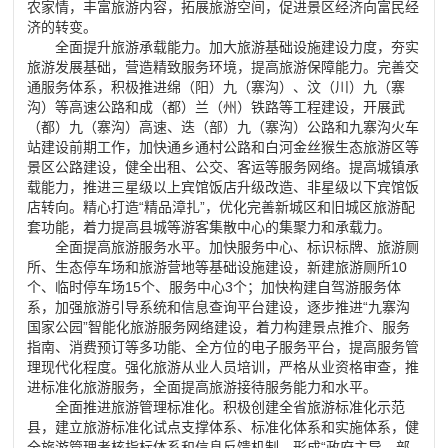
农家情，丰富旅游内容，拓展旅游空间，促进景区经济向富民经
济的转变。
全面提升旅游承载能力。加大旅游基础设施建设力度，夯实
旅游发展基础，营造精致服务环境，提高旅游保障能力。完善交
通服务体系，积极推进绵（阳）九（寨沟）、汶（川）九（寨
沟）等高速公路和成（都）兰（州）铁路等工程建设，开展武
（都）九（寨沟）高速、迭（部）九（寨沟）公路和九寨沟火车
站建设前期工作，加快通乡通村公路和白河金丝猴生态旅游区等
景区公路建设，健全出租、公交、客运等服务网络。提高城镇承
载能力，推进三星级以上宾馆饭店升级改造、非星级以下宾馆饭
店转向。精心打造“精品漳扎”，优化完善新城区和旧城区旅游配
套功能，着力提高县城等游客集散中心的集聚力和承载力。
全面提高旅游服务水平。加快服务中心、标识标牌、旅游厕
所、生态停车场和旅游营地等基础设施建设，新建旅游厕所10
个、临时停车场15个、服务中心3个；加快构建自驾游服务体
系，加强旅游引导系统和信息查询平台建设，逐步推进“九寨沟
国家公园”智能化旅游服务网络建设，着力构建景点推介、服务
指南、消费预订等多功能、全方位的电子服务平台，提高服务管
理现代化程度。强化旅游从业人员培训，严格从业资格审查，推
进标准化旅游服务，全面提高旅游接待服务能力和水平。
全面推进旅游管理标准化。积极创建全省旅游标准化示范
县，建立旅游标准化试点支撑体系、标准化体系和实施体系，健
全旅游管理考核指标体系和信息反馈机制，形成“政府主导、部