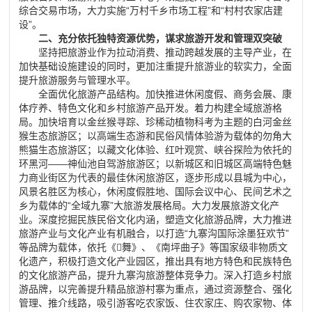
综合交易市场，大力实施“万村千乡市场工程”和“村村农家店建
设”。
二、充分依托独特资源优势，谋求旅游开发和管理双突破
坚持把旅游业作为拉动消费、推动跨越发展的主导产业，在
加快基础设施建设的同时，更加注重提升旅游业的软实力，全面
提升旅游服务与管理水平。
全面优化旅游产品结构。加快推进休闲度假、商务会展、康
体疗养、特色文化和乡村旅游产品开发。着力构建全域旅游格
局。加快培育以金丝猴寻踪、珍稀动植物科考为主题的白河金丝
猴生态旅游区；以高端生态游和民俗风情体验游为载体的勿角大
熊猫生态旅游区；以藏文化体验、红叶观赏、峡谷探险为依托的
环黑河——神仙池自驾游旅游区；以新城区和旧城区高端特色魅
力商业街区为代表的最佳休闲旅游区，逐步形成以县城为中心，
风景名胜区为核心，休闲度假胜地、国际会议中心、民间艺术之
乡为载体的“全域九寨”大旅游发展格局。大力发展旅游文化产
业。深度挖掘民族民俗文化内涵，塑造文化旅游品牌，大力推进
旅游产业与文化产业有机融合，以打造“九寨沟国际涂墨狂欢节”
等品牌为载体，依托《舞》、《南坪曲子》等国家级非物质文
化遗产，积极打造文化产业园区，推出具有地方特色和民族特色
的文化旅游产品，提升九寨沟旅游整体竞争力。深入打造乡村旅
游品牌，以完善提升精品旅游村寨为重点，通过资源整合、强化
管理、推介线路，吸引游客吃农家饭、住农家庄、购农家物、体