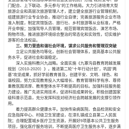
门配合、上下联动、多元参与”的工作格局。大力引进培育大型
旅游企业和高层次旅游管理人才，建立健全旅游行业管理机制，
组建旅游行业专业协会，推动行业自律；完善旅游服务企业市场
准入制度，制定宾馆饭店、旅行社、乡村旅游等从业标准，严格
开业申报；加强驾导人员管理，规范管理宾馆饭店、演艺市场、
购物市场，推进旅游环境综合整治的常态化和实效性，切实维护
游客的合法权益。
三、努力营造和谐社会环境，谋求公共服务和管理双突破
立足公共服务均等化，创新社会管理体系，提高基本公共服
务水平，促进社会和谐稳定。
深入实施科教兴九战略。全面实施《九寨沟县教育跨越发展
规划（2010-2020）》，推进第二轮“十年行动计划”，巩固“两
基”攻坚成果，抓好学前教育普及，创建平安、文明、绿色、和
谐校园，努力实现教育投入大幅增长、教育管理科学有序、尊师
重教氛围浓厚、教育整体水平不断提高的目标。加强科技服务能
力建设，推广先进实用技术，促进科技成果转化，积极创建国家
级科普示范县，充分发挥科技对经济社会跨越发展的支撑引领作
用。
着力提高群众健康水平。加快传染病医院、食品检测和安全
应急指挥中心、村级卫生室建设，在漳扎镇成立县第二人民医
院；合理配置城乡医疗卫生资源，开展好9项基本公共卫生服务
项目，强化医疗服务培训，不断提高医疗卫生服务水平，逐步满