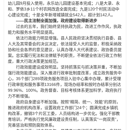
幼儿园9月投入使用，永乐幼儿园建设基本完成；八是大录、永
和、罗依3乡11个村农网改造全面完成；九是120个村民活动中
心建设完成；十是全年新增城镇就业542人，超计划142人。
——民主法制全面加强，政府建设取得新进步
过去的五年，我们始终坚持执政为民，改进工作作风，执政
能力和服务水平明显提高。
依法行政能力明显增强。县人民政府坚决贯彻执行县委、县
人大及其常委会的决议决定，依法接受人大的监督，积极采纳政
协和社会各界的意见建议，认真办理人大代表建议、政协委员提
案。忠实履行宪法和法律赋予的职责，不断健全依法行政工作制
度，重大行政决策更加规范。
行政效能建设成效明显。坚持抓落实与抓决策并重，不断加
强行政效能建设。深入推进行政审批制度改革，成立政务服务中
心，35个部门289项政务服务项目入驻中心集中办理，累计受理
行政审批和服务事项13166件，现场办结率和按时办结率分别达
99.96%、100%。政务督查、目标考核体系更加科学，政府执行
力不断增强。
政府自身建设不断加强。按照“精简、统一、效能”的原则，
推进政府机构改革，设置政府工作部门24个；圆满完成乡镇机
构改革，撤销3个片区工委，人员结构进一步优化。强化干部教
育培训，严格执行党风廉政建设责任制，认真落实“一岗双责”，
完善惩治和预防腐败体系。