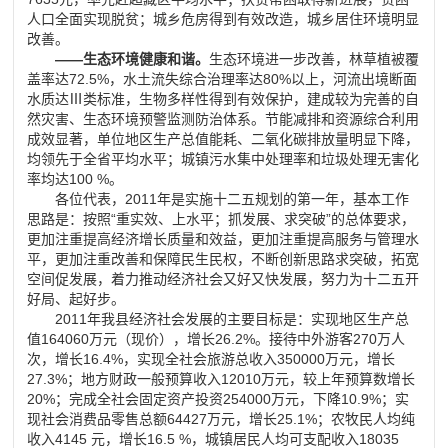
人口全面实现脱贫；城乡危房得到有效改造，城乡居住环境明显
改善。
——生态环境健康和谐。
生态环境进一步改善，林草植被覆
盖率达72.5%，水土流失综合治理率达80%以上，河流出境断面
水质达Ⅲ类标准，生物多样性得到有效保护，建成较为完善的自
然灾害、生态环境预警监测防治体系。节能减排和资源综合利用
成效显著，单位地区生产总值能耗、二氧化碳排放量明显下降，
均领先于全省平均水平；城镇污水集中处理率和垃圾处理无害化
率均达100 %。
各位代表，2011年是实施十二五规划的第一年，基本工作
思路是：按照“重实效、上水平；抓发展、求突破”的总体要求，
更加注重提高经济增长质量和效益，更加注重提高服务与管理水
平，更加注重改善和保障民生民权，不断创新思路求突破，拓宽
空间促发展，着力推动经济社会又好又快发展，努力为十二五开
好局、起好步。
2011年我县经济社会发展的主要目标是：实现地区生产总
值164060万元（现价），增长26.2%。接待中外游客270万人
次，增长16.4%，实现全社会旅游总收入350000万元，增长
27.3%；地方财政一般预算收入12010万元，较上年预算数增长
20%；完成全社会固定资产投资254000万元，下降10.9%；实
现社会消费品零售总额64427万元，增长25.1%；农牧民人均纯
收入4145 元，增长16.5 %，城镇居民人均可支配收入18035