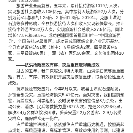
旅游产业全面复苏。五年来，累计接待游客1019万人次，
实现旅游社会总收入106亿元，其中接待入境游客92万人次，分
别为前5年总和的1.25倍、2 倍和1.3倍。2010年，克服山洪泥
石流等多种影响，全县旅游接待人次和收入实现较快增长，预计
接待中外游客232万人次，实现旅游社会总收入27.5亿元，同比
增长47.8%和59.5%。成功创建国家首批四川唯一“中国旅游强
县”、全国首批5A级景区，成功建成国家级文化产业示范基地。
全县宾馆饭店达91家（其中：五星级饭店2家、四星级饭店5
家、三星级饭店8家），藏（农）家乐50余家、文艺演出团体10
家。
——抗洪抢险高效有序，灾后重建取得新成效
过去的五年，我们克服汶川特大地震、山洪泥石流等重重困
难，有力、有序、有效组织开展灾后恢复重建，取得阶段性重大
成效。
抗洪抢险有效应对。今年8月以来，我县山洪泥石流频发，
乡镇全部受灾，直接经济损失5.41亿元。面对灾害，我们提前预
警，沉着应对，科学组织，及时发布灾害预警信息3万余条，出
动公安、消防、民兵等救援力量7677人次，抢通公路226公里，
解决3.4万名群众饮水困难，妥善安置2.2万名游客、2.9万名受
灾群众，确保群众无一伤亡。
灾后重建推进顺利。紧紧抓住灾后重建历史机遇，按照高起
点规划、高质量建设、高标准管理、高效益使用的原则，以建设