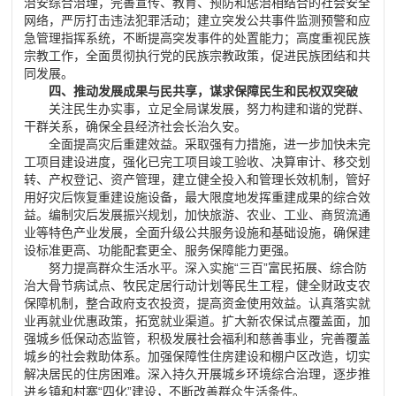
治安综合治理，完善宣传、教育、预防和惩治相结合的社会安全
网络，严厉打击违法犯罪活动；
建立突发公共事件监测预警和应
急管理指挥系统，不断提高突发事件的处置能力；高度重视民族
宗教工作
，全面贯彻执行党的民族宗教政策，促进民族团结和共
同发展。
四、推动发展成果与民共享，谋求保障民生和民权双突破
关注民生办实事，立足全局谋发展，努力构建和谐的党群、
干群关系，确保全县经济社会长治久安。
全面提高灾后重建效益。采取强有力措施，进一步加快未完
工项目建设进度，强化已完工项目竣工验收、决算审计、移交划
转、产权登记、资产管理，建立健全投入和管理长效机制，管好
用好灾后恢复重建设施设备，最大限度地发挥重建成果的综合效
益。编制灾后发展振兴规划，加快旅游、农业、工业、商贸流通
业等特色产业发展，全面升级公共服务设施和基础设施，确保建
设标准更高、功能配套更全、服务保障能力更强。
努力提高群众生活水平。深入实施“三百”富民拓展、综合防
治大骨节病试点、牧民定居行动计划等民生工程，健全财政支农
保障机制，整合政府支农投资，提高资金使用效益。认真落实就
业再就业优惠政策，拓宽就业渠道。扩大新农保试点覆盖面，加
强城乡低保动态监管，积极发展社会福利和慈善事业，完善覆盖
城乡的社会救助体系。加强保障性住房建设和棚户区改造，切实
解决居民的住房困难。深入持久开展城乡环境综合治理，逐步推
进乡镇和村寨“四化”建设，不断改善群众生活条件。