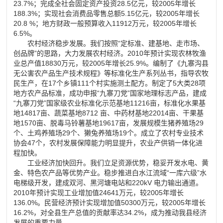
23.7%；完成全社会固定资产投资28.5亿元，较2005年增长
188.3%；实现社会消费品零售总额5.15亿元，较2005年增长
20.8 %；地方财政一般预算收入11912万元，较2005年增长
6.5%。
农村经济稳步发展。我们按照“定标准、建基地、走市场、
创品牌”的思路，大力发展农村经济。2010年预计实现农林牧渔
业总产值18830万元，较2005年增长25.9%。编制了《九寨沟县
无公害农产品生产技术规程》等标准化生产系列丛书，指导农牧
民生产，在17个乡镇111个村实施测土配方。制定了5大类28项
地方农产品标准，成功申报“九寨刀党”国家地理标志产品，建成
“九寨刀党”国家级农业标准化示范基地11216亩，标准化水果基
地14817亩、蔬菜基地8712 亩、中药材基地22014亩、干果基
地1570亩、脱毒马铃薯基地19617亩，发展规模生猪养殖场29
个、土鸡养殖场29个、獭兔养殖场19个。成立了农村专业技术
协会47个，农村发展保障能力明显提升，农业产供销一体化进
程加快。
工业经济加快回升。我们立足资源优势，稳妥开发水电、黄
金、特色农产品等优势产业。稳步推进白水江流域“一库六级”水
电梯级开发，建成双河、黑河塘电站和220kV 电力输出通道。
2010年预计实现工业增加值24641万元，较2005年增长
136.0%。民营经济预计实现增加值50300万元，较2005年增长
16.2%，对全县生产总值的贡献率达34.2%，成为推动我县经济
发展的重要力量。