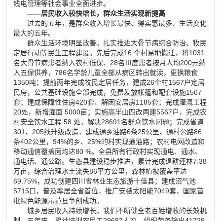
线电管理等社会事业全面进步。
——居民收入较快增长，群众生活实现新提高
过去的五年，是群众收入增长最快、得实惠最多、生活变化
最大的五年。
群众生活环境明显改善。扎实推进大骨节病综合防治、牧民
定居行动等民生工程建设。先后完成16 个村易地搬迁，将1031
名大骨节病患者纳入农村低保、28名Ⅲ度患者按月人均200元纳
入五保供养，786名学龄儿童全部从病区转出就读，更换粮食
1350吨；提前两年完成牧民定居任务，建成26个村1567户定居
民房，公共基础设施全部完成，免费发放帐篷和配套设施1567
套；建成保障性住房420套、解困安居房1185套；完成灌溉工程
20处，新增灌面 5000亩；实施高半山四改两建5567户，完成农
村安全饮水工程 58 处，解决28691名群众饮水问题；完成省道
301、205线升级改造，建成通乡油路6条25公里、通村公路86
条402公里，94%的乡、25%的村实现通油路；农村电网改造和
移动通信覆盖面均达80 %。全县所有行政村实现通电、通水、
通电话、通公路。生态县建设稳步推进，累计完成退耕还林7.38
万亩，综合治理水土流失86平方公里，森林植被覆盖率达
69.75%，成功创建四川省林业生态旅游十佳县；建成沼气池
5715口，普及率居全省首位，推广安装太阳能7049套，国家首
批绿色能源示范县争创成功。
城乡居民收入持续增长。我们不断健全老百姓增收的长效机
制。五年来，累计培训农民工29687人次，组织劳务输出41729