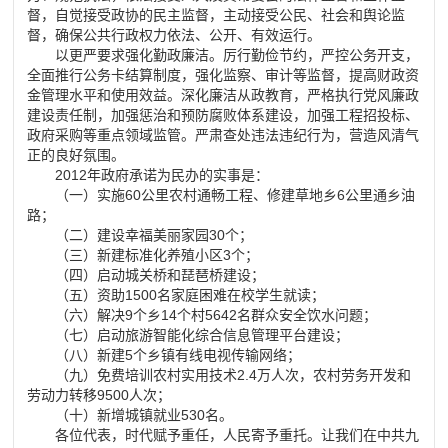
督，自觉接受政协的民主监督，主动接受公民、社会和舆论监
督，确保公共行政权力依法、公开、有效运行。
以更严要求强化勤政廉洁。厉行勤俭节约，严控公务开支，
全面推行公务卡结算制度，强化监察、审计等监督，提高财政资
金管理水平和使用效益。深化廉洁从政教育，严格执行党风廉政
建设责任制，加强惩治和预防腐败体系建设，加强工程招投标、
政府采购等重点领域监管。严肃查处违法违纪行为，营造风清气
正的良好氛围。
2012
年政府承诺为民办的实事是：
（一）实施
60
公里农村通畅工程、修建草地乡
6
公里通乡油
路；
（二）建设幸福美丽家园
30
个；
（三）新建标准化养殖小区
3
个；
（四）启动城关桥和琵琶桥建设；
（五）资助
1500
名家庭困难在校学生就读；
（六）解决
9
个乡
14
个村
5642
名群众安全饮水问题；
（七）启动旅游智能化综合信息管理平台建设；
（八）新建
5
个乡镇有线电视传输网络；
（九）免费培训农村实用技术
2.4
万人次，农村劳务开发和
劳动力转移
9500
人次；
（十）新增城镇就业
530
名。
各位代表，时代赋予重任，人民寄予重托。让我们在中共九