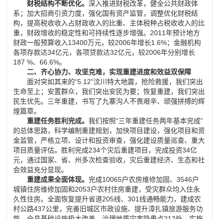
财税结构不断优化。
深入推进财税改革，健全公共财政体
系；加大招商引资力度，强化国有资产监管，调整优化财税结
构，提高税收收入占财政收入的比重、主体税种占税收收入的比
重，财政增收的稳定性和可持续性逐步增强。
2011
年预计地方
财政一般预算收入
13400
万元，较
2006
年增长
1.6%
；金融机构
各项存款达
34
亿元，各项贷款达
32
亿元，较
2006
年分别增长
187 %
、
66.6%
。
二、齐心协力、攻坚克难，实现重建进度和效益双保障
面对突如其来的
“5.12”
汶川特大地震，抢险救援，我们突出
生命至上；安置群众，我们突出安民为要；恢复重建，我们突出
民生优先。三年重建，书写了九寨沟人不畏艰辛、顽强拼搏的辉
煌篇章。
重建任务胜利完成。
我们按照
“
三年重建任务两年基本完成
”
的总体思路，科学编制重建规划，加快项目建设，强化项目和资
金监管，严格立项、设计和投资审查，强化建设质量巡查、重大
项目质量评估。胜利完成
234
个灾后重建项目，完成投资
34
亿
元，通过国家、省、州多次检查验收，灾后重建经济、生态和社
会效益充分显现。
重建成果全面体现。
完成10065户农房维修加固、3546户
城镇住房维修加固和2053户农村住房重建，受灾群众均入住永
久性住房。全面恢复提升省道205线、301线通畅能力，建成农
村公路437公里，完善旧城区市政设施、提升漳扎镇旅游服务功
能，全县基础设施极大改善。治理地质灾害隐患点212处，实施