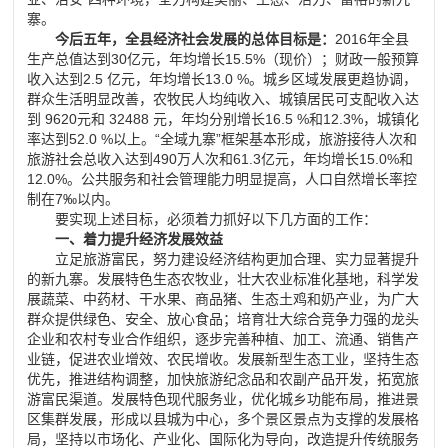
寨。
今后五年，全县经济社会发展的总体目标是：
2016
年全县
生产总值达到
30
亿元，年均增长
15.5%
（现价）；财政一般预算
收入达到
2.5
亿元，年均增长
13.0 %
。城乡区域发展更趋协调，
群众生活明显改善，农牧民人均纯收入、城镇居民可支配收入达
到
9620
元和
32488
元，年均分别增长
16.5 %
和
12.3%
，城镇化
率达到
52.0 %
以上。
“
全域九寨
”
框架基本形成，旅游接待人次和
旅游社会总收入达到
490
万人次和
61.3
亿元，年均增长
15.0%
和
12.0%
。公共服务和社会管理能力明显提高，人口自然增长率控
制在
7‰
以内。
要实现上述目标，必须着力抓好以下几方面的工作：
一、
着力提升经济发展效益
立足旅游富民，努力建设经济结构更加合理、实力显著提升
的新九寨。发展特色生态农牧业，壮大农业标准化基地，科学发
展蔬菜、中药材、干水果、商品猪、生态土鸡和奶产业，为广大
群众提供绿色、安全、放心食品；培育壮大综合竞争力强的龙头
企业和农村专业合作组织，逐步完善种植、加工、流通、销售产
业链，促进农业增效、农民增收。发展新型生态工业，坚持生态
优先，推进结构调整，加快旅游纪念品和农副产品开发，拓宽旅
游富民渠道。发展特色现代服务业，优化城乡功能布局，推进景
区集群发展，形成以县城为中心，多个景区景点为支撑的发展格
局，坚持以市场化、产业化、国际化为导向，改造提升传统服务