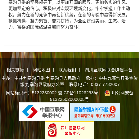
寨沟县委的坚强领导下，以更加开阔的眼界、更加务实的作风、
更加坚定的信心，积极应对宏观环境新变化，牢牢掌握工作主动
权，努力在新的竞争中再创新优势，在新的考验中赢得新发展，
抢抓机遇、凝力聚智、奋力拼搏，为全面建设美丽、生态、活
力、富裕的国际旅游名城而努力奋斗！
相关链接
|
网站地图
|
联系我们
|
四川互联网联合辟谣平台
主办：中共九寨沟县委 九寨沟县人民政府 承办：中共九寨沟县委宣传
部 九寨沟县政府办公室 联系电话：0837-7732007
网站标识码：5132250002
蜀ICP备11026293号
川公网安备
51322502000005号