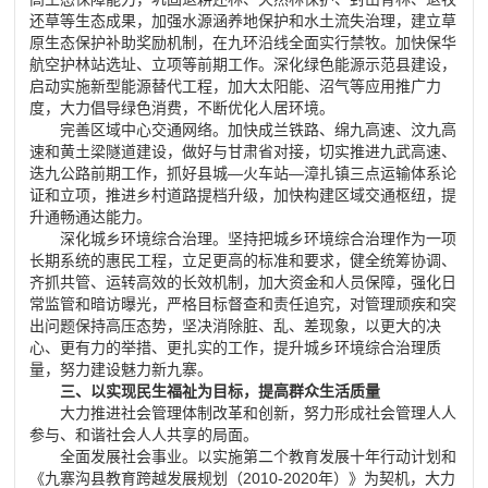
还草等生态成果，加强水源涵养地保护和水土流失治理，建立草
原生态保护补助奖励机制，在九环沿线全面实行禁牧。加快保华
航空护林站选址、立项等前期工作。深化绿色能源示范县建设，
启动实施新型能源替代工程，加大太阳能、沼气等应用推广力
度，大力倡导绿色消费，不断优化人居环境。
完善区域中心交通网络。加快成兰铁路、绵九高速、汶九高
速和黄土梁隧道建设，做好与甘肃省对接，切实推进九武高速、
迭九公路前期工作，抓好县城
—
火车站
—
漳扎镇三点运输体系论
证和立项，推进乡村道路提档升级，加快构建区域交通枢纽，提
升通畅通达能力。
深化城乡环境综合治理。坚持把城乡环境综合治理作为一项
长期系统的惠民工程，立足更高的标准和要求，健全统筹协调、
齐抓共管、运转高效的长效机制，加大资金和人员保障，强化日
常监管和暗访曝光，严格目标督查和责任追究，对管理顽疾和突
出问题保持高压态势，坚决消除脏、乱、差现象，以更大的决
心、更有力的举措、更扎实的工作，提升城乡环境综合治理质
量，努力建设魅力新九寨。
三、以实现民生福祉为目标，提高群众生活质量
大力推进社会管理体制改革和创新，努力形成社会管理人人
参与、和谐社会人人共享的局面。
全面发展社会事业。以实施第二个教育发展十年行动计划和
《九寨沟县教育跨越发展规划（
2010-2020
年）》为契机，大力