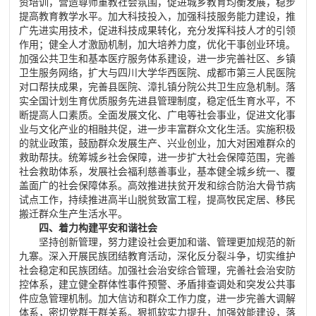
资培训，营造尊师重教社会氛围，促进城乡教育均衡发展，稳步
提高教育教学水平。加大科技投入，加强科技服务能力建设，推
广先进实用技术，促进科技成果转化，充分发挥科技人才的引领
作用；健全人才激励机制，加大培养力度，优化干事创业环境。
加强公共卫生和基本医疗服务体系建设，进一步完善社区、乡镇
卫生服务网络，扩大与四川大学华西医院、成都市第三人民医院
对口帮扶成果，完善县医院、漳扎镇分院公共卫生应急机制。落
实全国计划生育优质服务先进县管理制度，稳定低生育水平，不
断提高人口素质。全面发展文化、广电等社会事业，促进文化事
业与文化产业的相融共促，进一步丰富群众文化生活。实施积极
的就业政策，鼓励群众发展生产、兴业创业，加大对困难群众的
救助帮扶。统筹城乡社会保障，进一步扩大社会保障范围，完善
社会救助体系，发展社会福利慈善事业，基本健全城乡统一、覆
盖面广的社会保障体系。高效推进扶贫开发和综合防治大骨节病
试点工作，持续推进高半山脱贫致富工程，提高牧民定居、移民
搬迁群众生产生活水平。
四、着力构建平安和谐社会
坚持创新管理，努力建设社会更加和谐、管理更加规范的新
九寨。深入开展民族团结教育活动，深化反分裂斗争，切实维护
社会稳定和民族团结。加强社会治安综合管理，完善社会治安防
控体系，建立健全群体性事件预警、矛盾排查调处和突发公共事
件应急管理机制。加大信访和群众工作力度，进一步完善大调解
体系，密切党群干群关系。狠抓软实力提升，加强效能建设，落