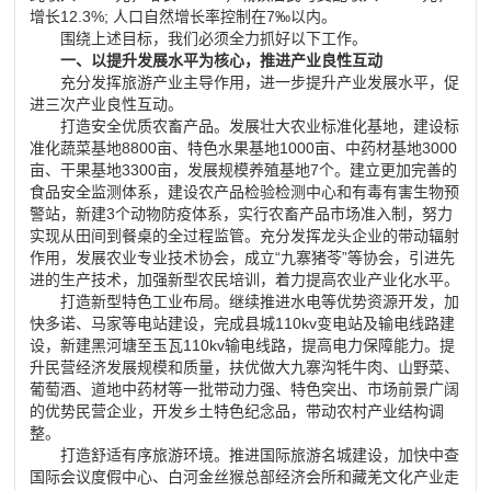
增长
12.3%;
人口自然增长率控制在
7‰
以内。
围绕上述目标，我们必须全力抓好以下工作。
一、以提升发展水平为核心，推进产业良性互动
充分发挥旅游产业主导作用，进一步提升产业发展水平，促
进三次产业良性互动。
打造安全优质农畜产品。发展壮大农业标准化基地，建设标
准化蔬菜基地8800亩、特色水果基地1000亩、中药材基地3000
亩、干果基地3300亩，发展规模养殖基地7个。建立更加完善的
食品安全监测体系，建设农产品检验检测中心和有毒有害生物预
警站，新建3个动物防疫体系，实行农畜产品市场准入制，努力
实现从田间到餐桌的全过程监管。充分发挥龙头企业的带动辐射
作用，发展农业专业技术协会，成立“九寨猪苓”等协会，引进先
进的生产技术，加强新型农民培训，着力提高农业产业化水平。
打造新型特色工业布局。继续推进水电等优势资源开发，加
快多诺、马家等电站建设，完成县城110kv变电站及输电线路建
设，新建黑河塘至玉瓦110kv输电线路，提高电力保障能力。提
升民营经济发展规模和质量，扶优做大九寨沟牦牛肉、山野菜、
葡萄酒、道地中药材等一批带动力强、特色突出、市场前景广阔
的优势民营企业，开发乡土特色纪念品，带动农村产业结构调
整。
打造舒适有序旅游环境。推进国际旅游名城建设，加快中查
国际会议度假中心、白河金丝猴总部经济会所和藏羌文化产业走