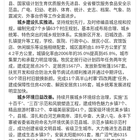
县、国家级计划生育优质服务先进县、全省餐饮服务食品安全示
范县。广电、妇幼、老龄、体育、统计、史志、档案、气象、防
震减灾、外事台侨等工作全面进步。
城乡建设扎实推进。
坚持规划先行，及时修编县城总规和控
规，编制完成
7
个乡镇
63
个村庄规划，基本形成布局合理、城乡
统筹、特色突出的城乡规划体系。实施新区开发、旧城改造、漳
扎镇提升等工程，学校、医院、行政中心、居民小区、宾馆饭
店、休闲娱乐等设施相继配套，城区面积由
1.89
平方公里扩至
4.2
平方公里，城镇化率由
2006
年的
35.0%
提高到
45.8%
，城市
集聚力和承载力明显增强。牧民定居行动计划四年任务两年完
成，建成定居点
26
个、定居房
1567
户、发放新型帐篷
1567
套。
扶贫开发和综合防治大骨节病试点顺利推进并通过中期评估，
50
个项目村旧貌换新颜。完成
11
个高半山村寨
“
四改两建
”
任务，
建成保障性住房
420
套、解困安居房
1185
套，城乡统筹发展进程
明显加快。
城乡环境日益改善。
持续开展城乡环境综合治理，实施
“
五
十百千
”
、
“
三百
”
示范和风貌塑造工程，建成特色魅力乡镇
7
个、
精品旅游村寨
12
个、幸福美丽家园
41
个，国家级环境优美乡镇
1
个，县城、漳扎和白河芝麻南岸、漳扎中查、大录八屯、永丰下
寨被省委省政府命名为环境优美示范县城、示范乡镇和示范村
庄，成功创建省级文明县城、省级卫生城市。大力推进生态县建
设，建成生态乡镇
3
个，安装太阳能
8051
套，推广沼气池
6315