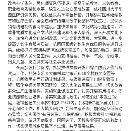
改善办学条件，强化师资队伍建设，提高学前教育、义务教育、
职业教育质量和水平。稳妥推进公立医院改革，依托四川大学华
西医院资源优势，加快信息共享平台建设，开展远程医学继续教
育和医疗会诊。全面启动有线电视数字化整体转换工程，加快乡
镇有线电视传输网络建设。加快体育馆、文化站等设施建设，注
重非物质文化遗产文艺队伍建设和传承人培养，深入开展文化下
乡，加快推进文化体制改革，推动文化大发展、大繁荣。进一步
提高计划生育服务质量，巩固国家级计划生育优质服务先进县成
果。继续抓好
“
双拥共建
”
和优抚安置工作，加强国防动员、民兵
预备役和人民防空工作。大力支持档案、外事、气象、无线电、
妇女儿童、防震减灾等社会事业发展。
全面加强社会保障。扎实推进扶贫开发和综合防治大骨节病
试点工作，抓好安乐乡大寨村易地搬迁和
19
个村移民安置等工
作。巩固牧民定居行动计划成果，持续推进高半山脱贫致富工
程，强化幸福美丽家园建设，深入实施各项民生工程，切实改善
群众生产生活条件。实施就业促进工程，扎实开展实用技术、职
业技能和创业培训，落实就业援助政策，动态消除
“
零就业
”
家
庭，城镇登记失业率控制在
3.2%
以内。扎实推进城乡居民社会
养老保险工作，扩大城乡居民社会保障覆盖面。加强城乡低保动
态监管，切实做到
“
有保必保、应保尽保
”
。积极发展社会福利和
慈善事业，做好因病致贫、因困失学、因残失业等群众的救助工
作，切实保障城乡居民基本生活，共享发展成果。