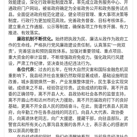
效能建设，深化行政审批制度改革，率先成立政务服务中心、开
通政府门户网站，被省政府确定为全省政务公开和政务服务试点
县。全面促进政府规范化建设，健全项目管理、重大事项决策等
制度，行政行为更加规范高效。完善政务督查、目标考核体系，
建立重点工作通报、公示等制度，确保各项工作有序开展、有力
推进、有效落实。
廉政机制不断优化。
始终把执政为民、廉洁从政作为政府工
作的生命线，严格执行党风廉政建设责任制，认真落实
“
一岗双
责
”
，完善惩治和预防腐败体系。加强对重要领域、重点项目、
重大资金的审计监督，不断增强政府免疫力。强化政风行风建
设，严肃工作纪律，坚决查处违纪违法行为。
各位代表：
过去的五年，
在特大自然灾害和国际金融危机双
重影响下，
我县经济社会发展仍然取得显著成绩，基础设施明显
改善，城乡面貌焕然一新，产业发展整体提升，民生事业实现突
破。成绩来之不易，经验弥足珍贵
。
这些成绩的取得，离不开县
委的正确领导，离不开县人大、县政协和社会各界的监督支持，
离不开眉山市和达州市的大力援助，离不开历届政府打下的良好
基础，更离不开全县人民的团结奋斗。在此，我谨代表县人民政
府，向辛勤工作在各条战线的同志们，向县人大代表、政协委
员，向离退休老同志，向广大援建、援藏干部，向驻县部队、武
警官兵和所有关心九寨沟县发展的各界人士，表示衷心的感谢并
致以崇高的敬意！
在总结成绩的同时，我们也清醒地看到，当前我县经济社会