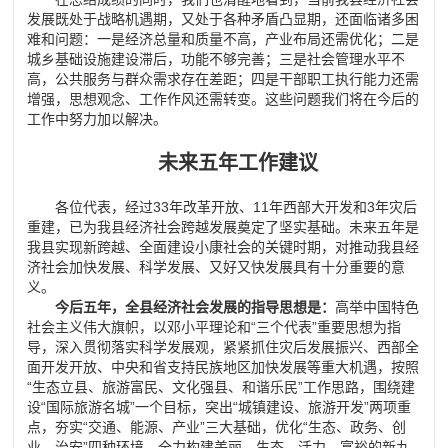
发展既处于战略机遇期，又处于各种矛盾凸显期，还面临诸多困
难和问题：一是经济总量和质量不高，产业布局还需优化；二是
城乡基础设施建设滞后，功能不够完善；三是社会管理水平不
高，公共服务与群众需求存在差距；四是干部职工执行能力还需
增强，思想观念、工作作风还需转变。这些问题我们将在今后的
工作中努力加以解决。
未来五年工作建议
各位代表，经过
33
年改革开放、
11
年西部大开发和
3
年灾后
重建，已为我县经济社会跨越发展奠定了坚实基础。未来五年是
我县实现新跨越、全面建设小康社会的关键时期，对推动我县经
济社会加快发展、科学发展、又好又快发展具有十分重要的意
义。
今后五年，全县经济社会发展的指导思想是：
高举中国特色
社会主义伟大旗帜，以邓小平理论和
“
三个代表
”
重要思想为指
导，深入贯彻落实科学发展观，紧紧抓住灾后发展振兴、西部全
面开发开放、中央和省支持民族地区加快发展等重大机遇，按照
“
生态立县、旅游富民、文化强县、和谐乐民
”
工作思路，围绕建
设
“
国际旅游名城
”
一个目标，突出
“
城镇建设、旅游开发
”
两项重
点，夯实
“
交通、能源、产业
”
三大基础，优化
“
生态、政务、创
业、治安
”
四种环境，全力构建美丽、生态、活力、富裕的新九