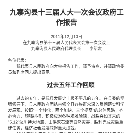
九寨沟县十三届人大一次会议政府工
作报告
2011
年
12
月
10
日
在九寨沟县第十三届人民代表大会第一次会议上
九寨沟县人民政府代理县长 李绍友
各位代表：
我代表县人民政府向大会报告工作，请予审查，并请政协委
员和列席同志提出意见。
过去五年工作回顾
过去的五年，是我县发展史上极不平凡的五年。在县委的坚
强领导下，县人民政府团结带领全县各族群众深入贯彻落实科学
发展观，按照
“
一个转化、两个加快、三个提高
”
的总体思路，齐
心协力，顽强拼搏，积极应对各种艰难险阻，战胜突如其来的
“5.12”
汶川特大地震、山洪泥石流等自然灾害，胜利完成灾后重
建任务，经济社会发展取得重大成就。