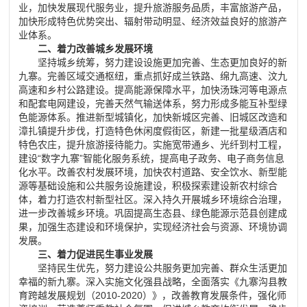
业，加快发展现代服务业，提升旅游服务品质，丰富旅游产品，
加快形成特色优势突出、辐射带动明显、经济效益良好的旅游产
业体系。
二、着力改善城乡发展环境
坚持城乡统筹，努力建设设施更加完善、生态更加良好的新
九寨。完善区域交通枢纽，重点抓好成兰铁路、绵九高速、汶九
高速和乡村公路建设。提高能源保障水平，加快汤珠河等电源点
和配套电网建设，完善天然气输送体系，努力形成多能互补型绿
色能源体系。推进新型城镇化，加快新城区完善、旧城区改造和
漳扎镇提升步伐，打造特色休闲度假街区，新建一批星级酒店和
特色农庄，提升旅游接待能力。实施宽带通乡、光纤到村工程，
建设
“
数字九寨
”
智能化服务系统，提高电子政务、电子商务信息
化水平。改善农村发展环境，加快农村道路、安全饮水、新型能
源等基础设施和公共服务设施建设，积极探索建设新农村综合
体，着力打造农村新型社区。深入持久开展城乡环境综合治理，
进一步改善城乡环境。巩固提高生态县、绿色能源示范县创建成
果，加强生态建设和环境保护，实现经济社会与资源、环境协调
发展。
三、着力促进民生事业发展
坚持民生优先，努力建设公共服务更加完善、群众生活更加
幸福的新九寨。深入实施文化强县战略，全面落实《九寨沟县教
育跨越发展规划（
2010-2020
）》，改善教育发展条件，强化师