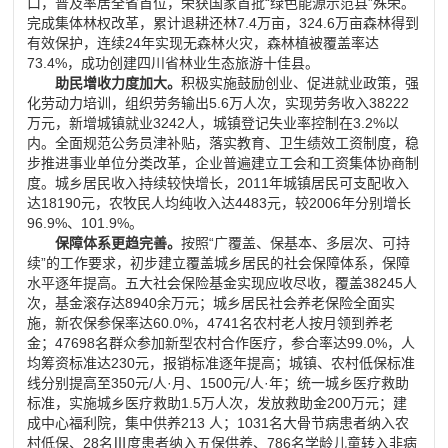
口，普及率居全省首位，荣获国家首批
“
绿色能源示范县
”
殊荣。
完成集体林权改革，累计退耕还林
7.4
万亩，
324.6
万亩森林得到
有效保护，连续
24
年实现无森林火灾，森林植被覆盖率达
73.4%
，成功创建四川省林业生态旅游十佳县。
助民增收力度加大。
积极实施鼓励创业、促进就业政策，强
化劳动力培训，组织劳务输出
5.6
万人次，实现劳务收入
38222
万元，新增城镇就业
3242
人，城镇登记失业率控制在
3.2%
以
内。全面规范公务员津补贴，落实教育、卫生绩效工资制度，稳
步推进事业单位分类改革，企业普遍建立工会和工资集体协商制
度。城乡居民收入持续较快增长，
2011
年城镇居民可支配收入
达
18190
元，农牧民人均纯收入达
4483
元，较
2006
年分别增长
96.9%
、
101.9%
。
保障体系更趋完善。
按照
“
广覆盖、保基本、多层次、可持
续
”
的工作要求，初步建立覆盖城乡居民的社会保障体系，保障
水平逐年提高。五大社会保险基金实现应收尽收，覆盖
38245
人
次，基金滚存达
8940
余万元；城乡居民社会养老保险全面实
施，新农保参保率达
60.0%
，
4741
名农村老人按月领到养老
金；
47698
名群众参加新型农村合作医疗，参合率达
99.0%
，人
均筹资标准达
230
元，报销标准逐年提高；城镇、农村低保标准
线分别提高至
350
元
/
人
·
月、
1500
元
/
人
·
年；统一城乡医疗救助
标准，实施城乡医疗救助
1.5
万人次，发放救助金
200
万元；建
成中心福利院，集中供养
213
人；
1031
名大骨节病患者纳入农
村低保、
28
名
Ⅲ
度患者纳入五保供养、
786
名学龄儿童转入非病