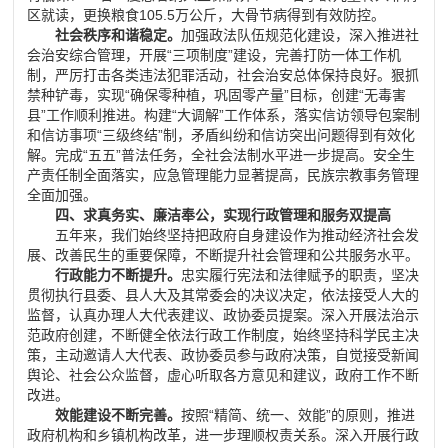
区就读，更换粮食
105.5
万公斤，大骨节病得到有效防控。
社会秩序和谐稳定。
加强政法队伍规范化建设，深入推进社
会治安综合管理，开展
“
三项制度
”
建设，完善打防一体工作机
制，严厉打击各类违法犯罪活动，社会治安总体保持良好。狠抓
禁种铲毒，实现
“
确保零种植，巩固零产量
”
目标，创建
“
无毒害
县
”
工作顺利推进。构建
“
大调解
”
工作体系，落实信访领导包案制
和信访事项
“
三级终结
”
制，矛盾纠纷和信访突出问题得到有效化
解。完成
“
五五
”
普法任务，全社会法制水平进一步提高。安全生
产责任制全面落实，应急管理能力显著提高，民族宗教事务管理
全面加强。
四、求真务实、廉洁奉公，实现行政管理和服务双提高
五年来，我们始终坚持把政府自身建设作为推动经济社会发
展、改善民生的重要保障，不断提升社会管理和公共服务水平。
行政能力不断提升。
忠实履行宪法和法律赋予的职责，坚决
贯彻执行县委、县人大及其常委会的决议决定，依法接受人大的
监督，认真办理人大代表建议、政协委员提案。深入开展法治示
范政府创建，不断健全依法行政工作制度，始终坚持科学民主决
策，主动邀请人大代表、政协委员参与政府决策，自觉接受新闻
舆论、社会公众监督，虚心听取各方意见和建议，政府工作不断
改进。
效能建设不断完善。
按照
“
精简、统一、效能
”
的原则，推进
政府机构和乡镇机构改革，进一步理顺权责关系。深入开展行政