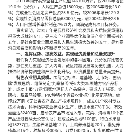
2011
年预计实现全县生产总值
146100
万元，较
2006
年增长
19.0 %
（现价），人均生产总值
18000
元，较
2006
年增长
23.0
%
；完成全社会固定资产投资
25.5
亿元，较
2006
年增长
129.3
%
；实现社会消费品零售总额
63000
万元，较
2006
年增长
28.5
%
；人口自然增长率控制在
7‰
以内，圆满完成各项目标任务。
事实证明，过去五年是我县经济社会发展和灾后恢复重建取
得重大成就的五年，是三次产业调整优化和旅游产业全面振兴的
五年，是社会事业全面发展和人民生活极大改善的五年，是九寨
沟县知名度和影响力不断提高的五年。
一、发挥优势、提高效益，实现经济质量和总量双提升
我们努力克服经济社会发展中的各种困难，充分发挥比较优
势，抓住灾后重建、扩大内需、藏区跨越发展等历史机遇，大力
推进经济结构调整和产业优化升级，经济质量和总量全面提升。
特色农业初具规模。
围绕
“
定标准、建基地、走市场、创品
牌
”
发展思路，组织制定
“
九寨猪苓
”
等
5
大类
28
项地方农产品标
准，成功申报
“
刀党
”
国家地理标志产品保护，建成人工猪苓、金
磅柿、脱毒马铃薯、
PIC
种猪
4
个省级农业标准化示范基地。编
印
12
万册《无公害农产品生产技术规程》，成立
61
个农村专业
技术协会，科学指导农业标准化生产；建成水渠
778
千米，有效
灌面达
32400
亩；启动农产品市场准入制，花菜、海椒等
10
个农
产品通过省级无公害认证；建成蔬菜基地
5100
亩，特色水果基
地
15277
亩，生猪养殖基地
12
个，土鸡养殖基地
20
个，獭兔养
殖基地
15
个，种植猪苓
306
亩、刀党
14020
亩，初步形成产供销