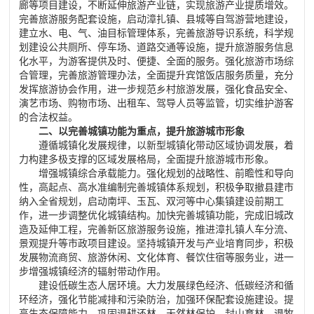
廊等项目建设，不断延伸旅游产业链，实现旅游产业提质增效。
完善旅游服务配套设施，启动漳扎镇、县城等自驾游营地建设，
建立水、电、气、油目标管理体系，完善旅游导识系统，科学规
划建设公共厕所、停车场、道路交通等设施，提升旅游服务信息
化水平，为游客提供及时、便捷、全面的服务。强化旅游市场综
合管理，完善旅游管理办法，全面提升宾馆饭店服务质量，充分
发挥旅游协会作用，进一步规范乡村旅游发展，强化食品安全、
演艺市场、购物市场、出租车、驾导人员等监管，切实维护游客
的合法权益。
二、以完善城镇功能为重点，提升旅游城市形象
遵循城镇化发展规律，以新型城镇化带动区域协调发展，着
力构建多极支撑的区域发展格局，全面提升旅游城市形象。
增强城镇综合承载能力。强化规划的战略性、前瞻性和导向
性，高起点、高水准编制完善城镇体系规划，积极争取撤县建市
纳入全省规划，启动南坪、玉瓦、双河等中心集镇建设前期工
作，进一步调整优化城镇结构。加快完善城镇功能，完成旧城改
造及延伸工程，完善新区旅游服务设施，推进漳扎镇人车分流、
景观提升等市政项目建设。坚持城镇开发与产业培育同步，积极
发展物流商贸、旅游休闲、文化体育、餐饮住宿等服务业，进一
步增强城镇经济的辐射带动作用。
建设低碳生态人居环境。大力发展绿色经济、低碳经济和循
环经济，强化节能减排和污染防治，加强环保配套设施建设。提
高生态保障能力，巩固退耕还林、天然林保护、封山育林、退牧