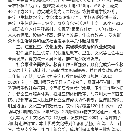
营林补植2.7万亩，整理复垦灾毁土地4146亩，治理水土流失
40.7平方公里，防灾减灾能力明显增强。恢复重建学校22所，
医疗卫生机构24个，文化体育设施27个，学校面貌焕然一新，
医疗卫生体系进一步健全，群众文化生活更加丰富。30个村916
户搬迁农户入住重建新村，实现了“家家有住房、户户有就业、
人人有保障、设施有提高、经济有发展、生态有改善”，受灾群
众基本生活条件和经济社会发展水平总体超过震前。
三、注重民生、优化服务，实现群众安居和兴业双突破
我们坚持民生优先，加快推进教育、卫生、文化等社会事业
全面发展，努力改善人居环境，推进城乡统筹发展。
社会事业全面进步。
教育工作不断加强，顺利完成第一个教
育发展十年行动计划，
“
两基
”
成果巩固提高，并通过省政府教育
工作督导评估，实施《九寨沟县教育跨越发展规划（
2010-
2020
）》，与四川师范大学建立县校合作、资源共享机制，营
造尊师重教社会氛围，全面提高教育教学水平。卫生工作整体提
升，健全医疗服务体系，推进医药体制改革，与四川大学华西医
院、成都市第三人民医院建立医疗帮扶协作机制，医疗服务能力
明显增强。文化工作有效开展，农村书屋覆盖
120
个行政村，成
功申报
2
项国家级、
5
项省级、
22
项州级非物质文化遗产，出版
《九寨沟乡土文化丛书》
12
万册，发放琵琶
1000
把，南坪曲子
和

舞走进课堂，本土优秀文化得到传承和弘扬。科普、人口计
生、食品安全等工作再上新台阶，成功创建国家第三批科普示范