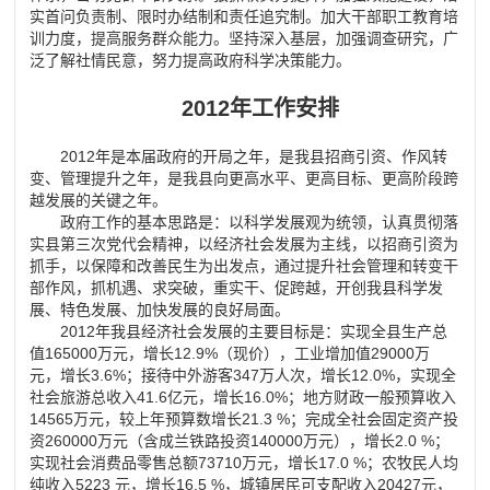
实首问负责制、限时办结制和责任追究制。加大干部职工教育培
训力度，提高服务群众能力。坚持深入基层，加强调查研究，广
泛了解社情民意，努力提高政府科学决策能力。
2012
年工作安排
2012
年是本届政府的开局之年，是我县招商引资、作风转
变、管理提升之年，是我县向更高水平、更高目标、更高阶段跨
越发展的关键之年。
政府工作的基本思路是：以科学发展观为统领，认真贯彻落
实县第三次党代会精神，以经济社会发展为主线，以招商引资为
抓手，以保障和改善民生为出发点，通过提升社会管理和转变干
部作风，抓机遇、求突破，重实干、促跨越，开创我县科学发
展、特色发展、加快发展的良好局面。
2012
年我县经济社会发展的主要目标是：实现全县生产总
值
165000
万元，增长
12.9%
（现价），工业增加值
29000
万
元，增长
3.6%
；接待中外游客
347
万人次，增长
12.0%
，实现全
社会旅游总收入
41.6
亿元，增长
16.0%
；地方财政一般预算收入
14565
万元，较上年预算数增长
21.3 %
；完成全社会固定资产投
资
260000
万元（含成兰铁路投资
140000
万元），增长
2.0 %
；
实现社会消费品零售总额
73710
万元，增长
17.0 %
；农牧民人均
纯收入
5223
元，增长
16.5 %
，城镇居民可支配收入
20427
元，