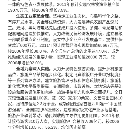
一体的特色农业发展体系。
2011
年预计实现农林牧渔业总产值
19078
万元，较
2006
年增长
7.5%
。
生态工业更趋合理。
坚持走工业生态化、布局科学化之路，
有序开发水电、黄金等优势资源，大力发展特色农副产品深加
工。双河、黑河塘电站先后建成并投入使用，多诺、青龙电站和
配套电网建设加快推进。大力改善民营经济发展环境，建立县级
干部联系重点企业制度，设立中小企业产业发展基金，提供担保
贷款近
600
万元。
2011
年预计民营经济实现增加值
68667
万元，
较
2006
年增长
38.8 %
，占全县生产总值的比重达
47.0%
，成为
推动经济发展的重要力量，实现工业增加值
28000
万元，较
2006
年增长
92.0%
。
全域九寨深入实施。
大力开发特色旅游资源，提升乡村旅游
品位，旅游产品结构逐步优化。制定《宾馆饭店开业申报制度》
等一系列管理办法，建立旅游管理考核和信息反馈机制，旅游标
准化管理水平得到提高。交通网络、市政设施、宾馆饭店等基础
设施和服务设施更加完善，旅游接待能力和水平全面提升。全县
宾馆饭店发展至
100
家、藏（农）家乐
50
余家、文艺演出团体
10
家，接待床位达
2.3
万余张。成功创建国家首批四川唯一
“
中国旅
游强县
”
、全国首批
5A
级景区，建成国家级文化产业示范基地。
旅游产业辐射带动、助民增收的主导作用更加明显，
2011
年预
计接待游客
310
万人次，实现旅游社会总收入
36
亿元，较
2006
年分别增长
13.5 %
、
55.2%
，均创历史新高。