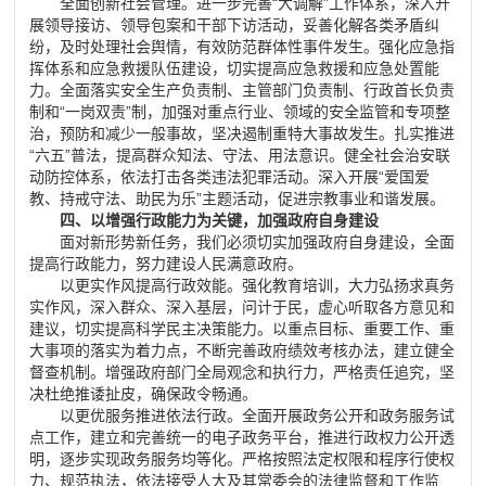
全面创新社会管理。进一步完善
“
大调解
”
工作体系，深入开
展领导接访、领导包案和干部下访活动，妥善化解各类矛盾纠
纷，及时处理社会舆情，有效防范群体性事件发生。强化应急指
挥体系和应急救援队伍建设，切实提高应急救援和应急处置能
力。全面落实安全生产负责制、主管部门负责制、行政首长负责
制和
“
一岗双责
”
制，加强对重点行业、领域的安全监管和专项整
治，预防和减少一般事故，坚决遏制重特大事故发生。扎实推进
“
六五
”
普法，提高群众知法、守法、用法意识。健全社会治安联
动防控体系，依法打击各类违法犯罪活动。深入开展
“
爱国爱
教、持戒守法、助民为乐
”
主题活动，促进宗教事业和谐发展。
四、以增强行政能力为关键，加强政府自身建设
面对新形势新任务，我们必须切实加强政府自身建设，全面
提高行政能力，努力建设人民满意政府。
以更实作风提高行政效能。强化教育培训，大力弘扬求真务
实作风，深入群众、深入基层，问计于民，虚心听取各方意见和
建议，切实提高科学民主决策能力。以重点目标、重要工作、重
大事项的落实为着力点，不断完善政府绩效考核办法，建立健全
督查机制。增强政府部门全局观念和执行力，严格责任追究，坚
决杜绝推诿扯皮，确保政令畅通。
以更优服务推进依法行政。全面开展政务公开和政务服务试
点工作，建立和完善统一的电子政务平台，推进行政权力公开透
明，逐步实现政务服务均等化。严格按照法定权限和程序行使权
力、规范执法，依法接受人大及其常委会的法律监督和工作监