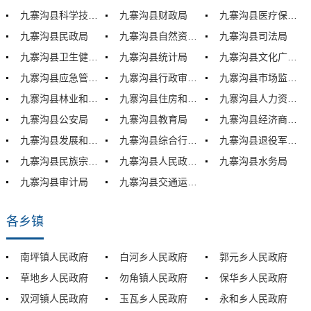
九寨沟县科学技术和农业畜牧局
九寨沟县财政局
九寨沟县医疗保障局
九寨沟县民政局
九寨沟县自然资源局
九寨沟县司法局
九寨沟县卫生健康局
九寨沟县统计局
九寨沟县文化广播电视体育和旅游局
九寨沟县应急管理局
九寨沟县行政审批和政务服务管理局
九寨沟县市场监督管理局
九寨沟县林业和草原局
九寨沟县住房和城乡建设局
九寨沟县人力资源与社会保障局
九寨沟县公安局
九寨沟县教育局
九寨沟县经济商务和信息化局
九寨沟县发展和改革局
九寨沟县综合行政执法局
九寨沟县退役军人事务局
九寨沟县民族宗教局
九寨沟县人民政府办公室
九寨沟县水务局
九寨沟县审计局
九寨沟县交通运输局
各乡镇
南坪镇人民政府
白河乡人民政府
郭元乡人民政府
草地乡人民政府
勿角镇人民政府
保华乡人民政府
双河镇人民政府
玉瓦乡人民政府
永和乡人民政府