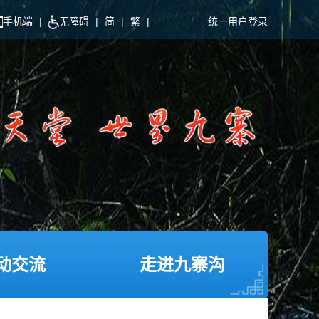
手机端
|
无障碍
|
简
|
繁
|
统一用户登录
动交流
走进九寨沟