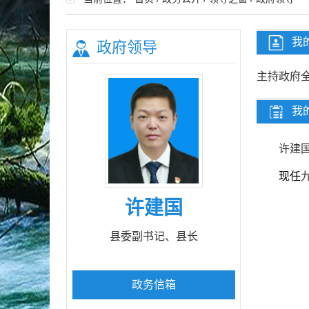
我
政府领导
主持政府
我
许建
现任
许建国
县委副书记、县长
政务信箱