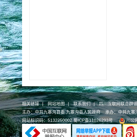
相关链接
|
网站地图
|
联系我们
|
四川互联网联合辟
主办：中共九寨沟县委 九寨沟县人民政府 承办：中共九寨沟县委
网站标识码：5132250002
蜀ICP备11026293号
川公网