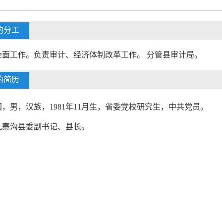
的分工
全面工作。负责审计、经济体制改革工作。 分管县审计局。
的简历
国，男，汉族，
1981
年
11
月生，省委党校研究生，中共党员。
九寨沟县委副书记、县长。