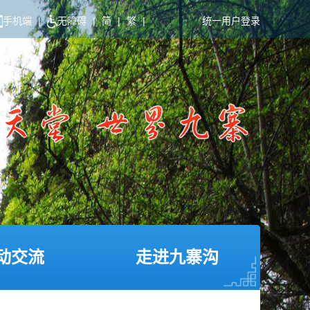
手机端
|
无障碍
|
简
|
繁
|
统一用户登录
动交流
走进九寨沟