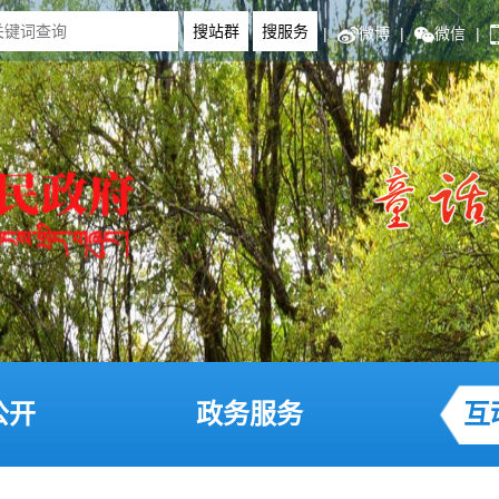
|
微博
|
微信
|
公开
政务服务
互