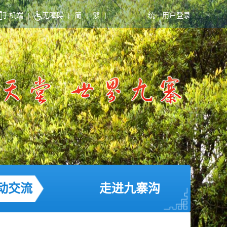
手机端
|
无障碍
|
简
|
繁
|
统一用户登录
动交流
走进九寨沟