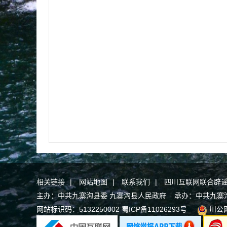
九寨沟
202
相关链接
|
网站地图
|
联系我们
|
四川互联网联合辟
主办：中共九寨沟县委 九寨沟县人民政府 承办：中共九寨沟县委
网站标识码：5132250002
蜀ICP备11026293号
川公网