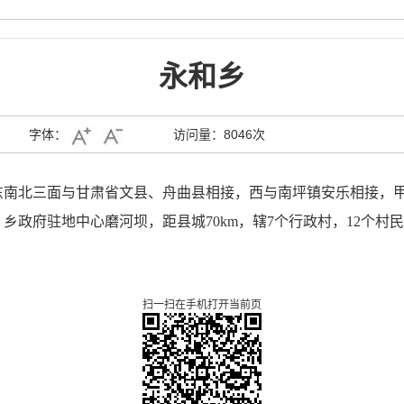
永和乡
字体：
访问量：
8046次
东南北三面与甘肃省文县、舟曲县相接，西与南坪镇安乐相接，
。乡政府驻地中心磨河坝，距县城
70km
，辖
7
个行政村，
12
个村民
扫一扫在手机打开当前页