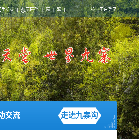
手机端
|
无障碍
|
简
|
繁
|
统一用户登录
动交流
走进九寨沟