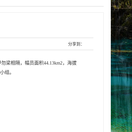
分享到：
甲勿梁相隔，幅员面积
44.13km2
，海拔
小组。