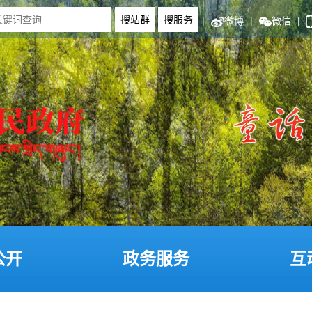
|
微博
|
微信
|
公开
政务服务
互