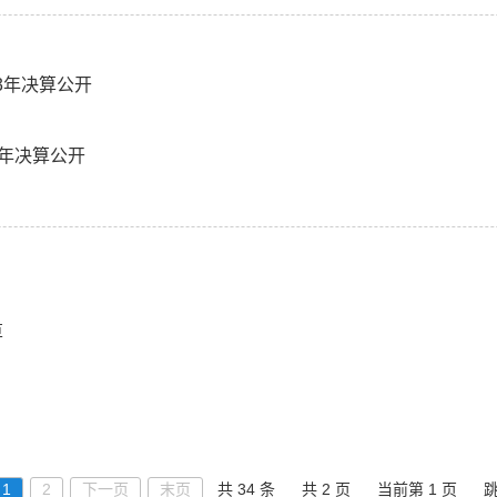
3年决算公开
3年决算公开
算
1
2
下一页
末页
共 34 条
共 2 页
当前第 1 页