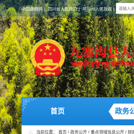
中国政府网
|
四川省人民政府
|
阿坝州人民政府
|
首页
政务
当前位置：
首页
/
政务公开
/
重点领域信息公开
/
财