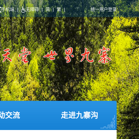
手机端
|
无障碍
|
简
|
繁
|
统一用户登录
动交流
走进九寨沟