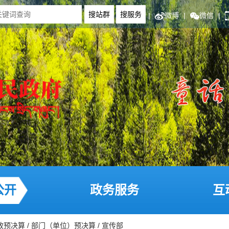
|
微博
|
微信
|
公开
政务服务
互
政预决算
/
部门（单位）预决算
/
宣传部