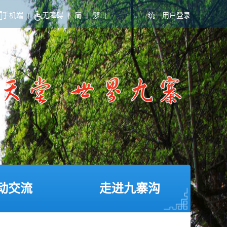
手机端
|
无障碍
|
简
|
繁
|
统一用户登录
动交流
走进九寨沟