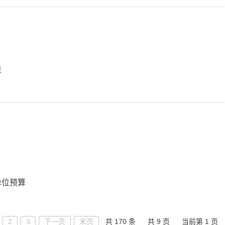
算
单位预算
2
3
下一页
末页
共 170 条
共 9 页
当前第 1 页