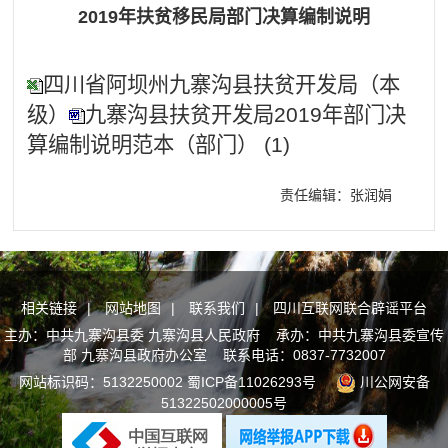
2019年扶贫移民局部门决算编制说明
四川省阿坝州九寨沟县扶贫开发局（本
级）
九寨沟县扶贫开发局2019年部门决
算编制说明范本（部门） (1)
责任编辑：张润娟
相关链接
|
网站地图
|
联系我们
|
四川互联网联合辟谣平台
主办：中共九寨沟县委 九寨沟县人民政府 承办：中共九寨沟县委宣传
部 九寨沟县政府办公室 联系电话：0837-7732007
网站标识码：5132250002
蜀ICP备11026293号
川公网安备
51322502000005号