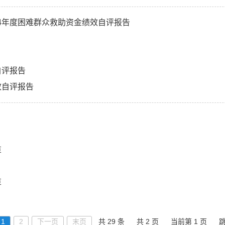
4年度困难群众救助资金绩效自评报告
自评报告
效自评报告
算
算
1
2
下一页
末页
共 29 条
共 2 页
当前第 1 页