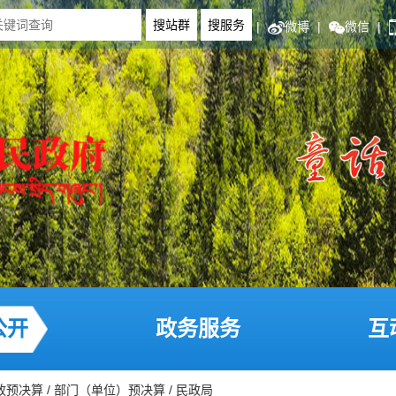
|
微博
|
微信
|
公开
政务服务
互
政预决算
/
部门（单位）预决算
/
民政局