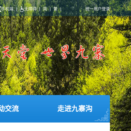
手机端
|
无障碍
|
简
|
繁
|
统一用户登录
动交流
走进九寨沟