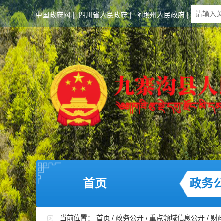
中国政府网
|
四川省人民政府
|
阿坝州人民政府
|
首页
政务
当前位置：
首页
/
政务公开
/
重点领域信息公开
/
财