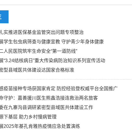
生
扎实推进医保基金监管突出问题专项整治
展学生包虫病筛查与健康宣教 守护青少年身体健康
二人民医院筑牢生命安全“第一道防线”
展“3.24结核病日”重大传染病防治知识系列宣传活动
密型县域医共体建设达国家合格标准
感疫苗接种专场获国家肯定 防控经验登权威平台全国推广
命守护：嘉善援川医生熊鑫浩接连救治两名旅客
委在九寨沟县调研紧密型县域医共体建设工作
源下基层 助力乡村慢病管理
展2025年基孔肯雅热疫情应急处置演练