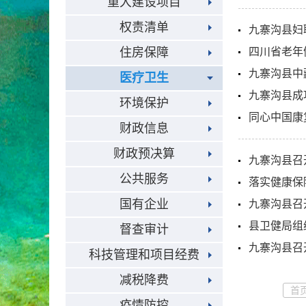
重大建设项目
权责清单
九寨沟县妇
住房保障
四川省老年
九寨沟县中
医疗卫生
九寨沟县成
环境保护
同心中国康
财政信息
财政预决算
九寨沟县召
公共服务
落实健康保
国有企业
九寨沟县召
县卫健局组
督查审计
九寨沟县召开
科技管理和项目经费
减税降费
首
疫情防控