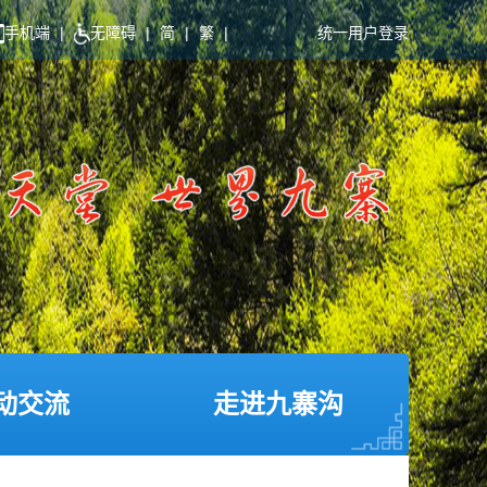
手机端
|
无障碍
|
简
|
繁
|
统一用户登录
动交流
走进九寨沟