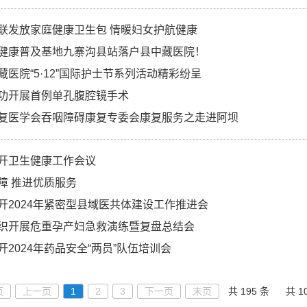
联发放家庭健康卫生包 情暖妇女护航健康
健康普及基地九寨沟县站落户县中藏医院！
藏医院“5·12”国际护士节系列活动精彩纷呈
功开展首例单孔腹腔镜手术
复医学会吞咽障碍康复专委会康复服务之走进阿坝
开卫生健康工作会议
障 推进优质服务
开2024年紧密型县域医共体建设工作推进会
织开展危重孕产妇急救演练暨复盘总结会
2024年药品安全“两员”队伍培训会
页
上一页
1
2
3
下一页
末页
共 195 条
共 1